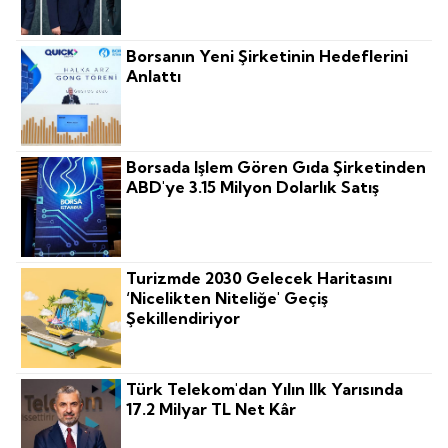
Borsanın Yeni Şirketinin Hedeflerini
Anlattı
Borsada Işlem Gören Gıda Şirketinden
ABD'ye 3.15 Milyon Dolarlık Satış
Turizmde 2030 Gelecek Haritasını
‘nicelikten Niteliğe' Geçiş
Şekillendiriyor
Türk Telekom'dan Yılın Ilk Yarısında
17.2 Milyar TL Net Kâr