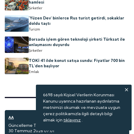
hamlesi
Şirketler
'Yüzen Dev' binlerce Rus turist getirdi, sokaklar
doldu taştı
Turizm
Borsada işlem gören teknoloji şirketi Türksat ile
anlaşmasını duyurdu
Şirketler
TOKİ 41 ilde konut satışa sundu: Fiyatlar 700 bin
TL'den başlıyor
Emlak
6698 sayılı Kişisel Verilerin Korunması
Kanunu uyarınca hazırlanan aydınlatma
metnimizi okumak ve mevzuata uygun
çerez politikamızla ilgili detaylı bilgi
AA
Seyahat
almak için
tıklayınız
.
Güncelleme Tarihi:
30 Temmuz 2026 07:01