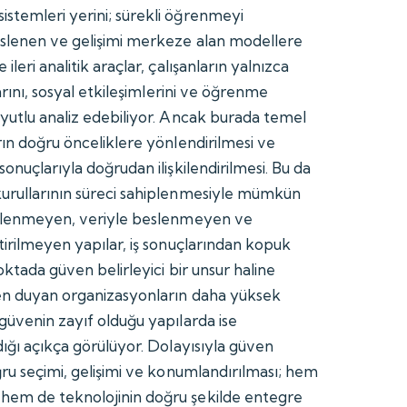
stemleri yerini; sürekli öğrenmeyi
eslenen ve gelişimi merkeze alan modellere
ileri analitik araçlar, çalışanların yalnızca
larını, sosyal etkileşimlerini ve öğrenme
oyutlu analiz edebiliyor. Ancak burada temel
rın doğru önceliklere yönlendirilmesi ve
sonuçlarıyla doğrudan ilişkilendirilmesi. Bu da
kurullarının süreci sahiplenmesiyle mümkün
 izlenmeyen, veriyle beslenmeyen ve
tirilmeyen yapılar, iş sonuçlarından kopuk
oktada güven belirleyici bir unsur haline
ven duyan organizasyonların daha yüksek
güvenin zayıf olduğu yapılarda ise
dığı açıkça görülüyor. Dolayısıyla güven
ğru seçimi, gelişimi ve konumlandırılması; hem
hem de teknolojinin doğru şekilde entegre