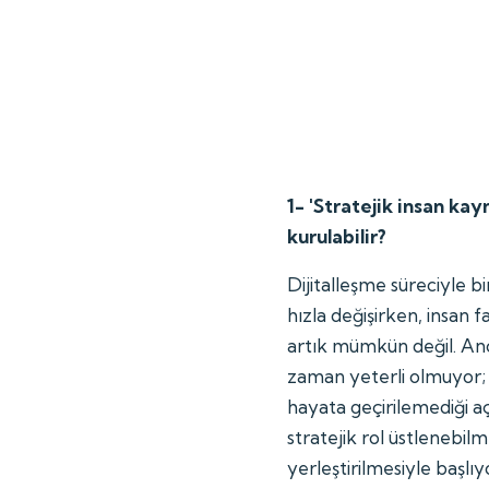
1- 'Stratejik insan kay
kurulabilir?
Dijitalleşme süreciyle bi
hızla değişirken, insa
artık mümkün değil. Anc
zaman yeterli olmuyor; 
hayata geçirilemediği a
stratejik rol üstlenebil
yerleştirilmesiyle başlıy