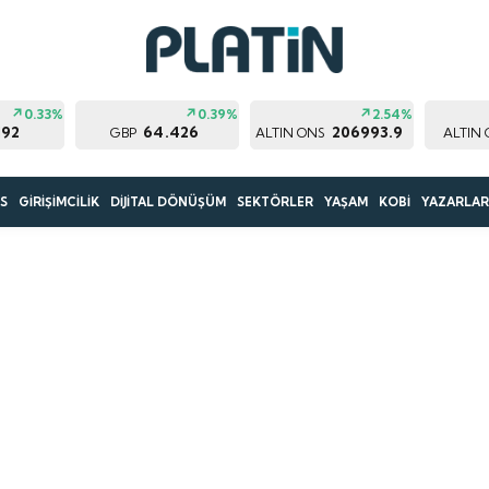
0.33%
0.39%
2.54%
192
64.426
206993.9
GBP
ALTIN ONS
ALTIN
S
GİRİŞİMCİLİK
DİJİTAL DÖNÜŞÜM
SEKTÖRLER
YAŞAM
KOBİ
YAZARLA