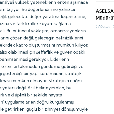
ansiyeli yüksek yeteneklerin erken aşamada
önem taşıyor. Bu değerlendirme yalnızca
ASELSA
il; gelecekte değer yaratma kapasitesine,
Müdürü'
ızına ve farklı rollere uyum sağlama
değerle
5 Ağustos -
lı. Bu bütüncül yaklaşım, organizasyonların
rını çözen değil, geleceğin belirsizliklerini
ekirdek kadro oluşturmasını mümkün kılıyor.
cı olabilmesi için şeffaflık ve güven odaklı
n benimsenmesi gerekiyor. Liderlerin
kararları ertelemeden gündeme getirdiği ve
 gösterdiği bir yapı kurulmadan, stratejik
bulması mümkün olmuyor. Stratejinin doğru
eterli değil. Asıl belirleyici olan, bu
lı ve disiplinli bir şekilde hayata
pılan' uygulamalar en doğru kurgulanmış
hale getirirken, güçlü bir zihniyet dönüşümüyle