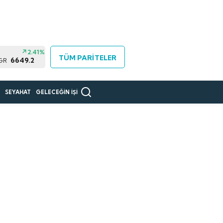
2.41%
TÜM PARİTELER
6649.2
 GR
R
SEYAHAT
GELECEĞİN İŞİ