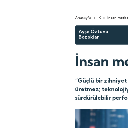
Anasayfa
>
İK
>
İnsan merk
Ayşe Öztuna
Bozoklar
İnsan m
“Güçlü bir zihniye
üretmez; teknolojiy
sürdürülebilir perf