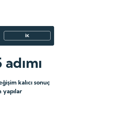
İK
 adımı
ğişim kalıcı sonuç
 yapılar