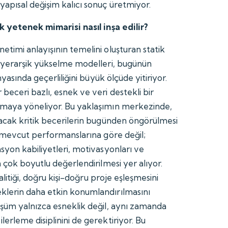
apısal değişim kalıcı sonuç üretmiyor.
k yetenek mimarisi nasıl inşa edilir?
timi anlayışının temelini oluşturan statik
hiyerarşik yükselme modelleri, bugünün
nyasında geçerliliğini büyük ölçüde yitiriyor.
eceri bazlı, esnek ve veri destekli bir
maya yöneliyor. Bu yaklaşımın merkezinde,
acak kritik becerilerin bugünden öngörülmesi
a mevcut performanslarına göre değil;
syon kabiliyetleri, motivasyonları ve
 çok boyutlu değerlendirilmesi yer alıyor.
nalitiği, doğru kişi-doğru proje eşleşmesini
lerin daha etkin konumlandırılmasını
şüm yalnızca esneklik değil, aynı zamanda
erleme disiplinini de gerektiriyor. Bu