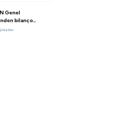
N Genel
nden bilanço
ndirmesi
Şirketler