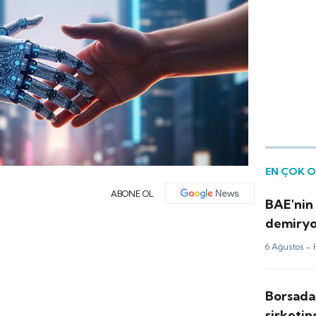
EN ÇOK 
ABONE OL
BAE'nin 
demiryol
firması
6 Ağustos -
Borsada
şirketi