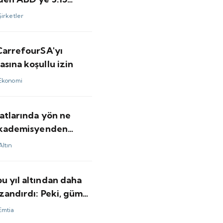
olarlık satış
Şirketler
 CarrefourSA'yı
sına koşullu izin
Ekonomi
yatlarında yön ne
 akademisyenden
ar
Altın
u yıl altından daha
zandırdı: Peki, gümüş
ı için bundan sonrası
Emtia
minler ne?