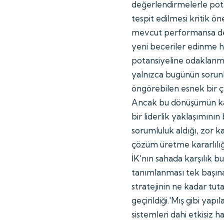
değerlendirmelerle pot
tespit edilmesi kritik 
mevcut performansa değ
yeni beceriler edinme h
potansiyeline odaklanma
yalnızca bugünün sorunla
öngörebilen esnek bir ç
Ancak bu dönüşümün kalı
bir liderlik yaklaşımını
sorumluluk aldığı, zor 
çözüm üretme kararlılığı
İK'nın sahada karşılık 
tanımlanması tek başına y
stratejinin ne kadar tutar
geçirildiği.'Mış gibi ya
sistemleri dahi etkisiz 