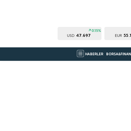
0.15%
47.697
55.
USD
EUR
HABERLER
BORSA&FİNAN