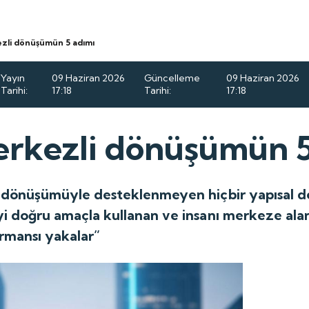
ezli dönüşümün 5 adımı
Yayın
09 Haziran 2026
Güncelleme
09 Haziran 2026
Tarihi:
17:18
Tarihi:
17:18
erkezli dönüşümün 5
t dönüşümüyle desteklenmeyen hiçbir yapısal de
i doğru amaçla kullanan ve insanı merkeze alan
ormansı yakalar”