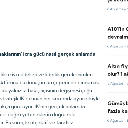
milyon d
6 Ağustos -
A101'in
devralma
6 Ağustos -
naklarının' icra gücü nasıl gerçek anlamda
Altın fi
olur? 1
rlikte iş modelleri ve liderlik gereksinimleri
yorum v
n faktörünü bu dönüşümün çeperinde bırakmak
5 Ağustos -
ak yalnızca bakış açısının değişmesi çoğu
stratejik İK rolünün her kurumda aynı etkiyle
Gümüş b
çıkça görülüyor. İK'nın gerçek anlamda
fazla ka
mesi, doğru yeteneklerin doğru role
fiyatlar
6 Ağustos -
or. Bu süreçte objektif ve tarafsız
için tah