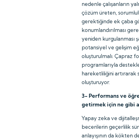
nedenle çalışanların yal
çözüm üreten, sorumlul
gerektiğinde ek çaba gö
konumlandırılması gerek
yeniden kurgulanması şar
potansiyel ve gelişim eğ
oluşturulmalı. Çapraz fo
programlarıyla destekl
hareketliliğini artırarak
oluşturuyor.
3- Performans ve öğre
getirmek için ne gibi a
Yapay zeka ve dijitall
becerilerin geçerlilik 
anlayışının da kökten d