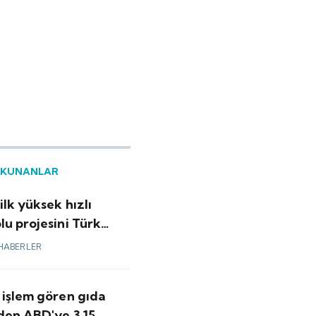
OKUNANLAR
ilk yüksek hızlı
u projesini Türk
 yapacak
HABERLER
 işlem gören gıda
nden ABD'ye 3.15