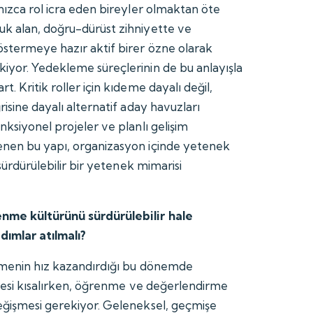
nızca rol icra eden bireyler olmaktan öte
uk alan, doğru-dürüst zihniyette ve
stermeye hazır aktif birer özne olarak
iyor. Yedekleme süreçlerinin de bu anlayışla
t. Kritik roller için kıdeme dayalı değil,
risine dayalı alternatif aday havuzları
nksiyonel projeler ve planlı gelişim
enen bu yapı, organizasyon içinde yetenek
 sürdürülebilir bir yetenek mimarisi
nme kültürünü sürdürülebilir hale
dımlar atılmalı?
eşmenin hız kazandırdığı bu dönemde
süresi kısalırken, öğrenme ve değerlendirme
eğişmesi gerekiyor. Geleneksel, geçmişe