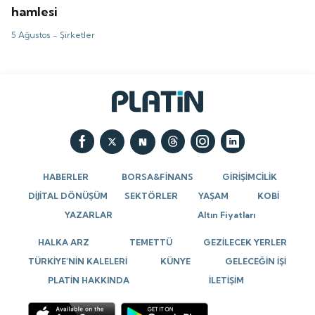
hamlesi
5 Ağustos -
Şirketler
HABERLER
BORSA&FİNANS
GİRİŞİMCİLİK
DİJİTAL DÖNÜŞÜM
SEKTÖRLER
YAŞAM
KOBİ
YAZARLAR
Altın Fiyatları
HALKA ARZ
TEMETTÜ
GEZİLECEK YERLER
TÜRKİYE’NİN KALELERİ
KÜNYE
GELECEĞİN İŞİ
PLATİN HAKKINDA
İLETİŞİM