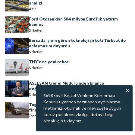
analizi
Altın
Ford Otosan'dan 364 milyon Euro'luk yatırım
hamlesi
Şirketler
Borsada işlem gören teknoloji şirketi Türksat ile
anlaşmasını duyurdu
Şirketler
THY'den yeni rekor
Şirketler
ASELSAN Genel Müdürü'nden bilanço
değerlendirmesi
Şirketler
6698 sayılı Kişisel Verilerin Korunması
Kanunu uyarınca hazırlanan aydınlatma
Togg ağustos kampanyası başladı: Faizsiz
metnimizi okumak ve mevzuata uygun
finansman paketi
çerez politikamızla ilgili detaylı bilgi
Otomotiv
almak için
tıklayınız
.