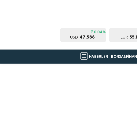
0.04%
47.586
55.
USD
EUR
HABERLER
BORSA&FİNAN