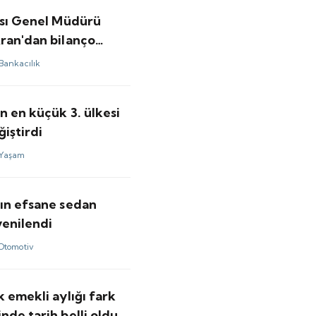
ası Genel Müdürü
ran'dan bilanço
ndirmesi var
Bankacılık
 en küçük 3. ülkesi
ğiştirdi
Yaşam
ın efsane sedan
yenilendi
Otomotiv
 emekli aylığı fark
de tarih belli oldu