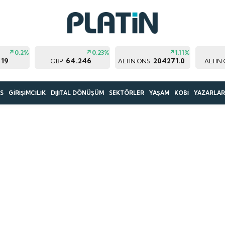
0.2%
0.23%
1.11%
119
64.246
204271.0
GBP
ALTIN ONS
ALTIN
S
GİRİŞİMCİLİK
DİJİTAL DÖNÜŞÜM
SEKTÖRLER
YAŞAM
KOBİ
YAZARLA