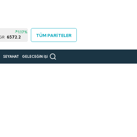
1.17%
TÜM PARİTELER
6572.2
 GR
R
SEYAHAT
GELECEĞİN İŞİ