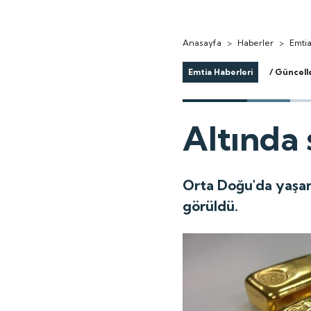
Anasayfa
>
Haberler
>
Emtia
Emtia Haberleri
/ Güncell
Altında
Orta Doğu'da yaşana
görüldü.