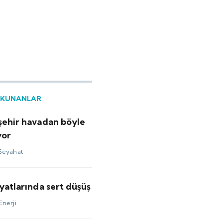
OKUNANLAR
 şehir havadan böyle
yor
Seyahat
iyatlarında sert düşüş
Enerji