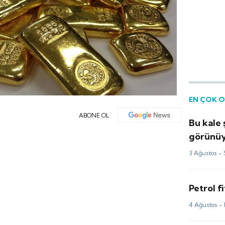
EN ÇOK 
ABONE OL
Bu kale
görünü
3 Ağustos -
Petrol f
4 Ağustos -