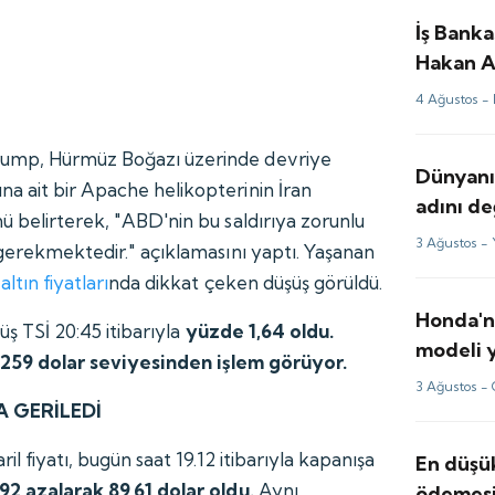
İş Bank
Hakan A
değerle
4 Ağustos -
ump, Hürmüz Boğazı üzerinde devriye
Dünyanın
a ait bir Apache helikopterinin İran
adını de
ü belirterek, "ABD'nin bu saldırıya zorunlu
3 Ağustos -
 gerekmektedir." açıklamasını yaptı. Yaşanan
a
altın fiyatları
nda dikkat çeken düşüş görüldü.
Honda'n
üş TSİ 20:45 itibarıyla
yüzde 1,64 oldu.
modeli 
n 259 dolar seviyesinden işlem görüyor.
3 Ağustos -
A GERİLEDİ
il fiyatı, bugün saat 19.12 itibarıyla kapanışa
En düşük
92 azalarak 89,61 dolar oldu.
Aynı
ödemesin