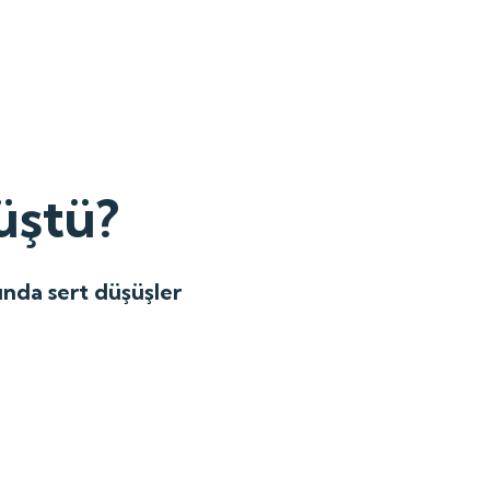
üştü?
ında sert düşüşler