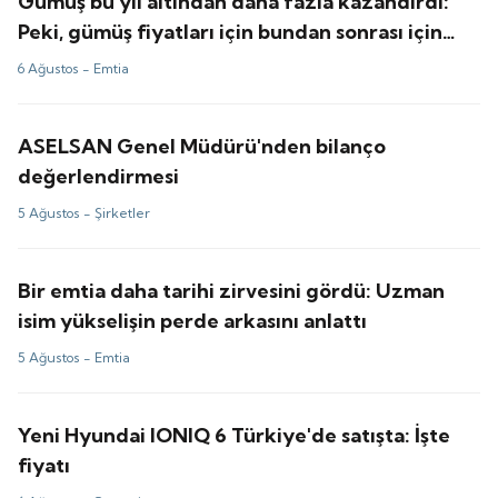
Gümüş bu yıl altından daha fazla kazandırdı:
Peki, gümüş fiyatları için bundan sonrası için
tahminler ne?
6 Ağustos -
Emtia
ASELSAN Genel Müdürü'nden bilanço
değerlendirmesi
5 Ağustos -
Şirketler
Bir emtia daha tarihi zirvesini gördü: Uzman
isim yükselişin perde arkasını anlattı
5 Ağustos -
Emtia
Yeni Hyundai IONIQ 6 Türkiye'de satışta: İşte
fiyatı