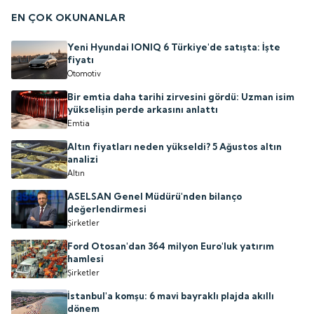
EN ÇOK OKUNANLAR
Yeni Hyundai IONIQ 6 Türkiye'de satışta: İşte
fiyatı
Otomotiv
Bir emtia daha tarihi zirvesini gördü: Uzman isim
yükselişin perde arkasını anlattı
Emtia
Altın fiyatları neden yükseldi? 5 Ağustos altın
analizi
Altın
ASELSAN Genel Müdürü'nden bilanço
değerlendirmesi
Şirketler
Ford Otosan'dan 364 milyon Euro'luk yatırım
hamlesi
Şirketler
İstanbul'a komşu: 6 mavi bayraklı plajda akıllı
dönem