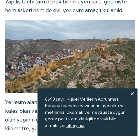
Yapılış tarihi tam olarak bilinmeyen kale, geçmişte
hem askeri hem de sivil yerleşim amaçlı kullanıldı.
6698 sayılı Kişisel Verilerin Korunması
Yerleşim alanı açısından Türkiye'nin en büyük üçüncü
Kanunu uyarınca hazırlanan aydınlatma
kalesi olan ve 150 bin metrekare alan üzerinde kurulu
metnimizi okumak ve mevzuata uygun
çerez politikamızla ilgili detaylı bilgi
olan yapının çevresindeki surların uzunluğu 3
almak için
tıklayınız
.
kilometre, yüksekliği ise 30 metre.