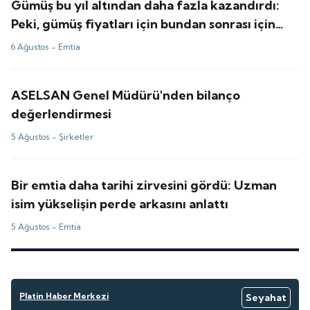
Gümüş bu yıl altından daha fazla kazandırdı:
Peki, gümüş fiyatları için bundan sonrası için
tahminler ne?
6 Ağustos -
Emtia
ASELSAN Genel Müdürü'nden bilanço
değerlendirmesi
5 Ağustos -
Şirketler
Bir emtia daha tarihi zirvesini gördü: Uzman
isim yükselişin perde arkasını anlattı
5 Ağustos -
Emtia
Platin Haber Merkezi
Seyahat