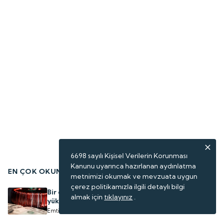
6698 sayılı Kişisel Verilerin Korunması
Kanunu uyarınca hazırlanan aydınlatma
EN ÇOK OKUNANLAR
metnimizi okumak ve mevzuata uygun
çerez politikamızla ilgili detaylı bilgi
Bir emtia daha tarihi zirvesini gördü: Uzman isim
almak için
tıklayınız
.
yükselişin perde arkasını anlattı
Emtia