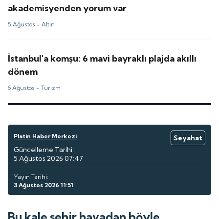
akademisyenden yorum var
5 Ağustos -
Altın
İstanbul'a komşu: 6 mavi bayraklı plajda akıllı
dönem
6 Ağustos -
Turizm
Platin Haber Merkezi
Seyahat
Güncelleme Tarihi:
5 Ağustos 2026 07:47
Yayın Tarihi:
3 Ağustos 2026 11:51
Bu kale şehir havadan böyle