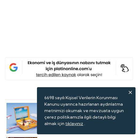
Son Haberler
6698 sayılı Kişisel Verilerin Korunması
Kanunu uyarınca hazırlanan aydınlatma
Turizmin Yeni Değer Haritası
metnimizi okumak ve mevzuata uygun
çerez politikamızla ilgili detaylı bilgi
almak için
tıklayınız
.