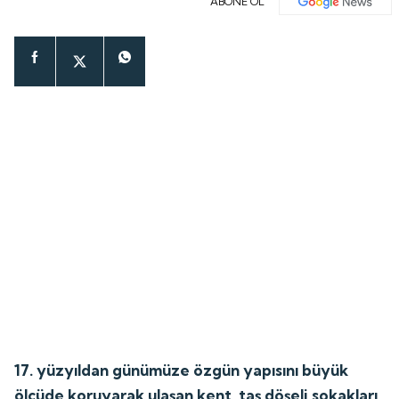
ABONE OL
17. yüzyıldan günümüze özgün yapısını büyük
ölçüde koruyarak ulaşan kent, taş döşeli sokakları,