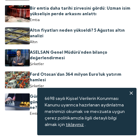
Bir emtia daha tarihi zirvesini gördü: Uzman isim
yükselişin perde arkasını anlattı
Emtia
Altın fiyatları neden yükseldi? 5 Ağustos altın
analizi
Altın
ASELSAN Genel Müdürü'nden bilanço
değerlendirmesi
Şirketler
Ford Otosan'dan 364 milyon Euro'luk yatırım
hamlesi
Şirketler
Gümüş bu yıl altından daha fazla kazandırdı: Peki,
6698 sayılı Kişisel Verilerin Korunması
gümüş fiyatları için bundan sonrası için tahminler
Kanunu uyarınca hazırlanan aydınlatma
ne?
metnimizi okumak ve mevzuata uygun
Emtia
çerez politikamızla ilgili detaylı bilgi
almak için
tıklayınız
.