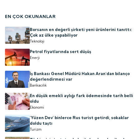
EN ÇOK OKUNANLAR
Borsanın en değerli şirketi yeni ürünlerini tanıttı:
Çok az ülke yapabiliyor
Teknoloji
Petrol fiyatlarında sert düşüş
Enerji
İş Bankası Genel Müdürü Hakan Aran'dan bilanço
değerlendirmesi var
Bankacılık
En düşük emekli aylığı fark ödemesinde tarih belli
oldu
Ekonomi
'Yüzen Dev' binlerce Rus turist getirdi, sokaklar
doldu taştı
Turizm