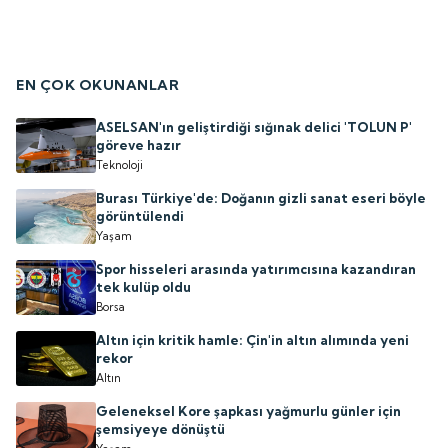
EN ÇOK OKUNANLAR
ASELSAN'ın geliştirdiği sığınak delici 'TOLUN P'
göreve hazır
Teknoloji
Burası Türkiye'de: Doğanın gizli sanat eseri böyle
görüntülendi
Yaşam
Spor hisseleri arasında yatırımcısına kazandıran
tek kulüp oldu
Borsa
Altın için kritik hamle: Çin'in altın alımında yeni
rekor
Altın
Geleneksel Kore şapkası yağmurlu günler için
şemsiyeye dönüştü