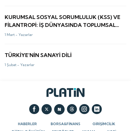
KURUMSAL SOSYAL SORUMLULUK (KSS) VE
FİLANTROPİ: İŞ DÜNYASINDA TOPLUMSAL
DEĞER ÜRETİMİ
1 Mart -
Yazarlar
TÜRKİYE'NİN SANAYİ DİLİ
1 Şubat -
Yazarlar
HABERLER
BORSA&FİNANS
GİRİŞİMCİLİK