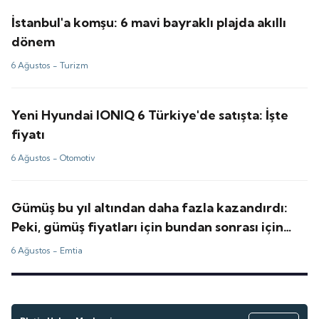
İstanbul'a komşu: 6 mavi bayraklı plajda akıllı
dönem
6 Ağustos -
Turizm
Yeni Hyundai IONIQ 6 Türkiye'de satışta: İşte
fiyatı
6 Ağustos -
Otomotiv
Gümüş bu yıl altından daha fazla kazandırdı:
Peki, gümüş fiyatları için bundan sonrası için
tahminler ne?
6 Ağustos -
Emtia