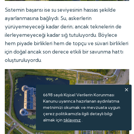
Sistemin başarısı ise su seviyesinin hassas şekilde
ayarlanmasına bağlıydı. Su, askerlerin
yürüyemeyeceği kadar derin; ancak teknelerin de
ilerleyemeyeceği kadar sığ tutuluyordu. Böylece
hem piyade birlikleri hem de topçu ve süvari birlikleri
için doğal ancak son derece etkili bir savunma hattı
oluşturuluyordu.
6698 sayılı Kişisel Verilerin Korunması
Kanunu uyarınca hazırlanan aydınlatma
metnimizi okumak ve mevzuata uygun
çerez politikamızla ilgili detaylı bilgi
almak için
tıklayınız
.