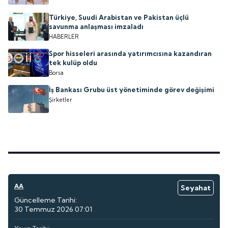
Türkiye, Suudi Arabistan ve Pakistan üçlü
savunma anlaşması imzaladı
HABERLER
Spor hisseleri arasında yatırımcısına kazandıran
tek kulüp oldu
Borsa
İş Bankası Grubu üst yönetiminde görev değişimi
Şirketler
AA
Seyahat
Güncelleme Tarihi:
30 Temmuz 2026 07:01