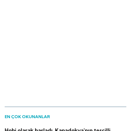
EN ÇOK OKUNANLAR
Hobi olarak başladı, Kapadokya'nın tescilli