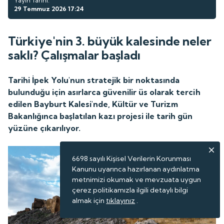
Yayın Tarihi:
29 Temmuz 2026 17:24
Türkiye'nin 3. büyük kalesinde neler
saklı? Çalışmalar başladı
Tarihi İpek Yolu'nun stratejik bir noktasında
bulunduğu için asırlarca güvenilir üs olarak tercih
edilen Bayburt Kalesi'nde, Kültür ve Turizm
Bakanlığınca başlatılan kazı projesi ile tarih gün
yüzüne çıkarılıyor.
6698 sayılı Kişisel Verilerin Korunması
Kanunu uyarınca hazırlanan aydınlatma
metnimizi okumak ve mevzuata uygun
çerez politikamızla ilgili detaylı bilgi
almak için
tıklayınız
.