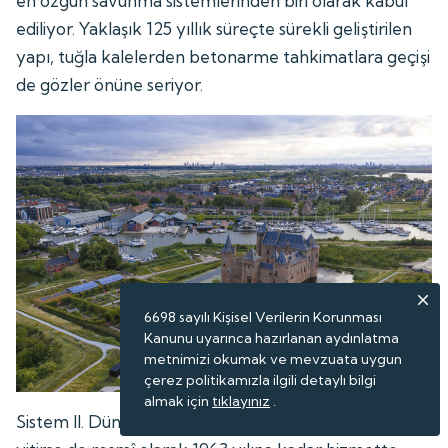
en özgün savunma sistemlerinden biri olarak kabul
ediliyor. Yaklaşık 125 yıllık süreçte sürekli geliştirilen
yapı, tuğla kalelerden betonarme tahkimatlara geçişi
de gözler önüne seriyor.
6698 sayılı Kişisel Verilerin Korunması
Kanunu uyarınca hazırlanan aydınlatma
metnimizi okumak ve mevzuata uygun
çerez politikamızla ilgili detaylı bilgi
almak için
tıklayınız
.
Sistem II. Dünya Savaşı'nın ardından askeri önemini