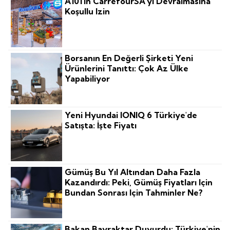
A101'in CarrefourSA'yı Devralmasına
Koşullu Izin
Borsanın En Değerli Şirketi Yeni
Ürünlerini Tanıttı: Çok Az Ülke
Yapabiliyor
Yeni Hyundai IONIQ 6 Türkiye'de
Satışta: İşte Fiyatı
Gümüş Bu Yıl Altından Daha Fazla
Kazandırdı: Peki, Gümüş Fiyatları Için
Bundan Sonrası Için Tahminler Ne?
Bakan Bayraktar Duyurdu: Türkiye'nin