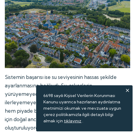
Sistemin başarısı ise su seviyesinin hassas şekilde
ayarlanmasına bağlıydı. Su, askerlerin
yürüyemeyeceği kadar derin; ancak teknelerin de
6698 sayılı Kişisel Verilerin Korunması
Kanunu uyarınca hazırlanan aydınlatma
ilerleyemeyeceği kadar sığ tutuluyordu. Böylece
metnimizi okumak ve mevzuata uygun
hem piyade birlikleri hem de topçu ve süvari birlikleri
çerez politikamızla ilgili detaylı bilgi
için doğal ancak son derece etkili bir savunma hattı
almak için
tıklayınız
.
oluşturuluyordu.