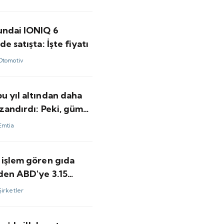
undai IONIQ 6
de satışta: İşte fiyatı
Otomotiv
u yıl altından daha
zandırdı: Peki, gümüş
ı için bundan sonrası
Emtia
minler ne?
 işlem gören gıda
nden ABD'ye 3.15
olarlık satış
Şirketler