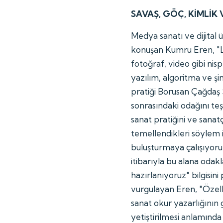
SAVAŞ, GÖÇ, KİMLİK 
Medya sanatı ve dijital ü
konuşan Kumru Eren, "Le
fotoğraf, video gibi nis
yazılım, algoritma ve şi
pratiği Borusan Çağdaş S
sonrasındaki odağını teş
sanat pratiğini ve sanatç
temellendikleri söylem i
buluşturmaya çalışıyor
itibarıyla bu alana oda
hazırlanıyoruz" bilgisini
vurgulayan Eren, "Özell
sanat okur yazarlığının g
yetiştirilmesi anlamınd