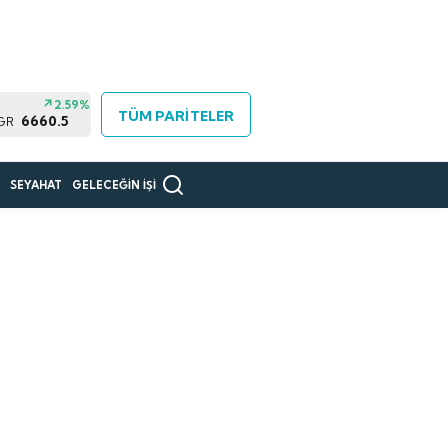
2.59%
TÜM PARİTELER
6660.5
 GR
R
SEYAHAT
GELECEĞİN İŞİ