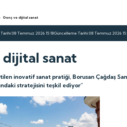
>
Genç ve dijital sanat
Tarihi:
08 Temmuz 2026 15:18
Güncelleme Tarihi:
08 Temmuz 2026 15:
dijital sanat
tilen inovatif sanat pratiği, Borusan Çağdaş S
sındaki stratejisini teşkil ediyor”