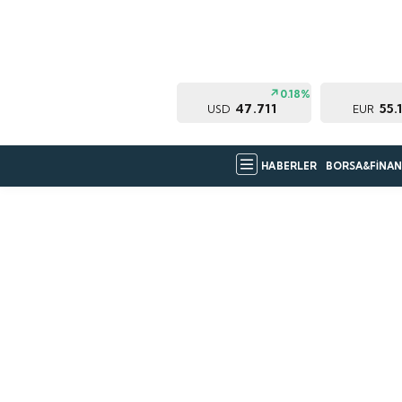
0.18%
47.711
55.
USD
EUR
HABERLER
BORSA&FİNAN