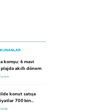
OKUNANLAR
'a komşu: 6 mavi
 plajda akıllı dönem
Turizm
ilde konut satışa
iyatlar 700 bin
aşlıyor
Emlak