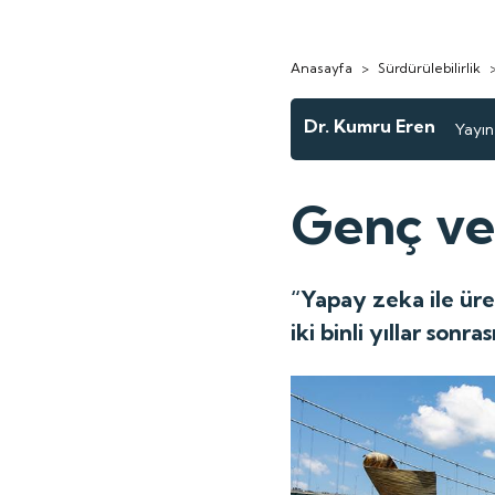
Anasayfa
>
Sürdürülebilirlik
Dr. Kumru Eren
Yayın 
Genç ve 
“Yapay zeka ile üre
iki binli yıllar sonra