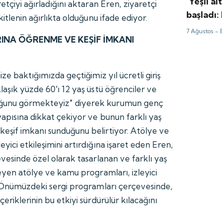
‘Yeşil al
etçiyi ağırladığını aktaran Eren, ziyaretçi
başladı:
kitlenin ağırlıkta olduğunu ifade ediyor.
güldür
7 Ağustos -
INA ÖĞRENME VE KEŞİF İMKANI
ize baktığımızda geçtiğimiz yıl ücretli giriş
laşık yüzde 60'ı 12 yaş üstü öğrenciler ve
ğunu görmekteyiz" diyerek kurumun genç
yapısına dikkat çekiyor ve bunun farklı yaş
eşif imkanı sunduğunu belirtiyor. Atölye ve
yici etkileşimini artırdığına işaret eden Eren,
evesinde özel olarak tasarlanan ve farklı yaş
leyen atölye ve kamu programları, izleyici
r. Önümüzdeki sergi programları çerçevesinde,
eriklerinin bu etkiyi sürdürülür kılacağını