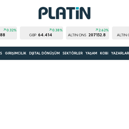
0.32%
0.38%
2.62%
188
64.414
207152.8
GBP
ALTIN ONS
ALTIN
S
GİRİŞİMCİLİK
DİJİTAL DÖNÜŞÜM
SEKTÖRLER
YAŞAM
KOBİ
YAZARLA