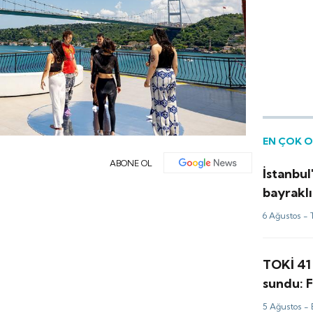
EN ÇOK 
ABONE OL
İstanbul
bayraklı
6 Ağustos -
TOKİ 41 
sundu: F
TL'den b
5 Ağustos -