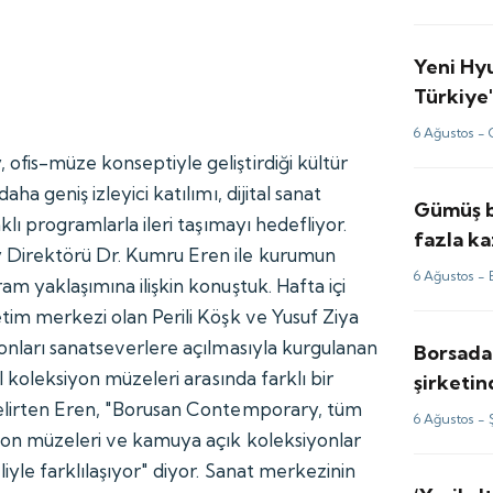
Yeni Hy
Türkiye'
6 Ağustos -
fis-müze konseptiyle geliştirdiği kültür
ha geniş izleyici katılımı, dijital sanat
Gümüş b
klı programlarla ileri taşımayı hedefliyor.
fazla ka
Direktörü Dr. Kumru Eren ile kurumun
fiyatlar
6 Ağustos -
m yaklaşımına ilişkin konuştuk. Hafta içi
için tah
tim merkezi olan Perili Köşk ve Yusuf Ziya
onları sanatseverlere açılmasıyla kurgulanan
Borsada
l koleksiyon müzeleri arasında farklı bir
şirketi
elirten Eren, "Borusan Contemporary, tüm
milyon d
6 Ağustos -
yon müzeleri ve kamuya açık koleksiyonlar
yle farklılaşıyor" diyor. Sanat merkezinin