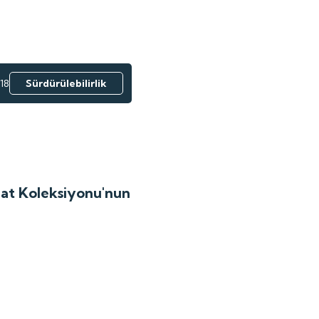
18
Sürdürülebilirlik
anat Koleksiyonu'nun