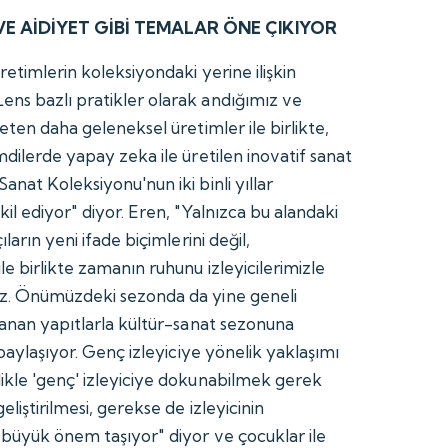
VE AİDİYET GİBİ TEMALAR ÖNE ÇIKIYOR
retimlerin koleksiyondaki yerine ilişkin
ns bazlı pratikler olarak andığımız ve
peten daha geleneksel üretimler ile birlikte,
mdilerde yapay zeka ile üretilen inovatif sanat
anat Koleksiyonu'nun iki binli yıllar
kil ediyor" diyor. Eren, "Yalnızca bu alandaki
ıların yeni ifade biçimlerini değil,
le birlikte zamanın ruhunu izleyicilerimizle
uz. Önümüzdeki sezonda da yine geneli
klanan yapıtlarla kültür-sanat sezonuna
 paylaşıyor. Genç izleyiciye yönelik yaklaşımı
ikle 'genç' izleyiciye dokunabilmek gerek
eliştirilmesi, gerekse de izleyicinin
a büyük önem taşıyor" diyor ve çocuklar ile