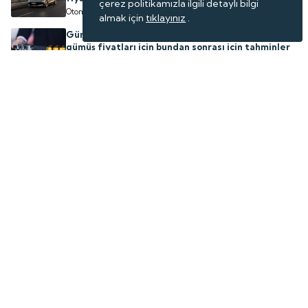
çerez politikamızla ilgili detaylı bilgi
Otomotiv
almak için
tıklayınız
.
Gümüş bu yıl altından daha fazla kazandırdı: Peki,
gümüş fiyatları için bundan sonrası için tahminler
ne?
Emtia
ASELSAN'ın geliştirdiği sığınak delici 'TOLUN P'
göreve hazır
Teknoloji
İstanbul'a komşu: 6 mavi bayraklı plajda akıllı
dönem
Turizm
Burası Türkiye'de: Doğanın gizli sanat eseri böyle
görüntülendi
Yaşam
BAE'nin ilk yüksek hızlı demiryolu projesini Türk
firması yapacak
HABERLER