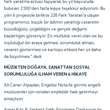
fark yaratma arzusu taşıyarak bu yıl başvuruda
bulunan 2.500'den fazla kişiye teşekkür ediyorum. Bu
yılın 6 projesiyle birlikte 228 Fark Yaratan'a ulaşan
programımız, küçük bir adımın yarattığı cesaretin
büyüdüğünü, çoğaldığını ve gerçek değişimi
başlattığını gösteriyor. En mutluluk verici olan ise bu
topluluğun bir araya gelmesi, sorumluluk alması,
cesaret göstermesi ve kartopu etkisini her yıl daha
da büyütmesi." dedi.
MÜZİKTEN DOĞAYA, SANATTAN SOSYAL
SORUMLULUĞA İLHAM VEREN 6 HİKAYE
Ali Caner Alpaslan, Engelsiz Nota ile görme engelli
müzisyenler için notaları erişilebilir hale getirmeyi
amaçlıyor.
Amar Kılıç & Serbest Salih, Fotohane Darkroom ile