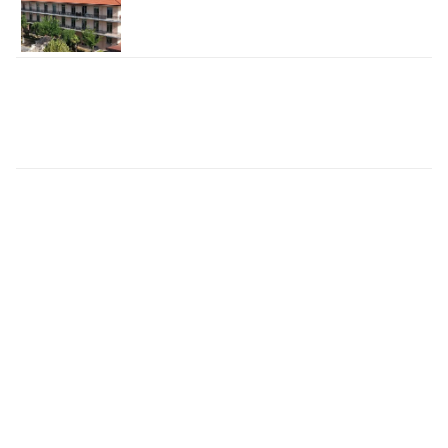
Her Aile Ortalama 32 Saatini
Çocuğunun Gelişimine Ayırdı