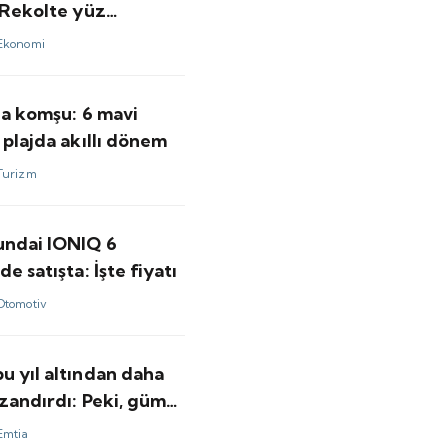
 Rekolte yüz
dü
Ekonomi
'a komşu: 6 mavi
 plajda akıllı dönem
Turizm
undai IONIQ 6
de satışta: İşte fiyatı
Otomotiv
u yıl altından daha
zandırdı: Peki, gümüş
ı için bundan sonrası
Emtia