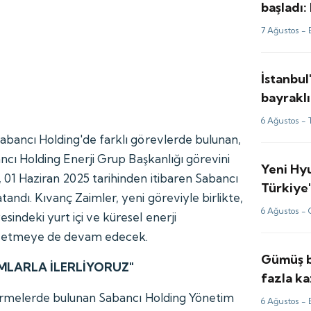
başladı:
güldür
7 Ağustos -
İstanbul
bayraklı
6 Ağustos -
abancı Holding'de farklı görevlerde bulunan,
ancı Holding Enerji Grup Başkanlığı görevini
Yeni Hy
 01 Haziran 2025 tarihinden itibaren Sabancı
Türkiye'
andı. Kıvanç Zaimler, yeni göreviyle birlikte,
6 Ağustos -
indeki yurt içi ve küresel enerji
ik etmeye de devam edecek.
Gümüş b
MLARLA İLERLİYORUZ"
fazla ka
fiyatlar
dirmelerde bulunan Sabancı Holding Yönetim
6 Ağustos -