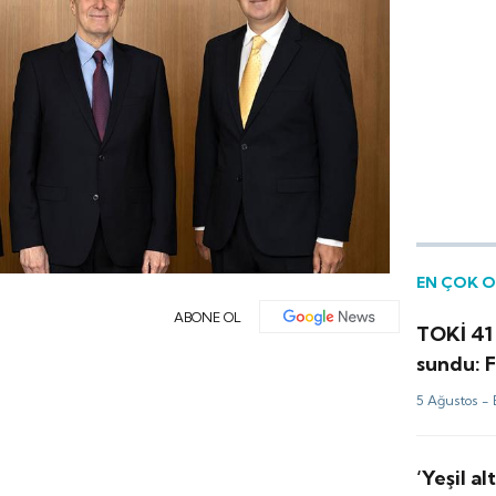
EN ÇOK 
ABONE OL
TOKİ 41 
sundu: F
TL'den b
5 Ağustos -
‘Yeşil al