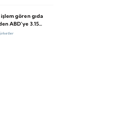
minler ne?
 işlem gören gıda
nden ABD'ye 3.15
olarlık satış
Şirketler