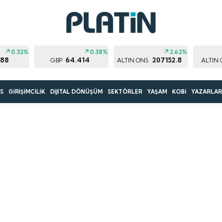
0.32%
0.38%
2.62%
188
64.414
207152.8
GBP
ALTIN ONS
ALTIN
S
GİRİŞİMCİLİK
DİJİTAL DÖNÜŞÜM
SEKTÖRLER
YAŞAM
KOBİ
YAZARLA