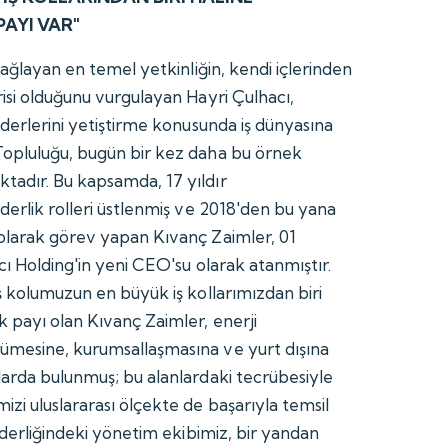
AYI VAR"
 sağlayan en temel yetkinliğin, kendi içlerinden
risi olduğunu vurgulayan Hayri Çulhacı,
iderlerini yetiştirme konusunda iş dünyasına
Topluluğu, bugün bir kez daha bu örnek
tadır. Bu kapsamda, 17 yıldır
derlik rolleri üstlenmiş ve 2018'den bu yana
olarak görev yapan Kıvanç Zaimler, 01
cı Holding'in yeni CEO'su olarak atanmıştır.
ş kolumuzun en büyük iş kollarımızdan biri
 payı olan Kıvanç Zaimler, enerji
ümesine, kurumsallaşmasına ve yurt dışına
larda bulunmuş; bu alanlardaki tecrübesiyle
zi uluslararası ölçekte de başarıyla temsil
liderliğindeki yönetim ekibimiz, bir yandan