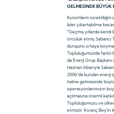
GELMESİNDE BÜYÜK P
Kurumların sürekliliğini
lider çıkartabilme bece
"Geçmiş yıllarda kendi l
öncülük etmiş Sabancı 
duruşunu ortaya koymak
Topluluğumuzda farklı li
da Enerji Grup Başkanı 
Haziran itibarıyla Saban
2006'da kurulan enerji i
haline gelmesinde büyük
operasyonlarımızın büy
açılmasına önemli katkı
Topluluğumuzu ve ülkemi
etmiştir. Kıvanç Bey'in 