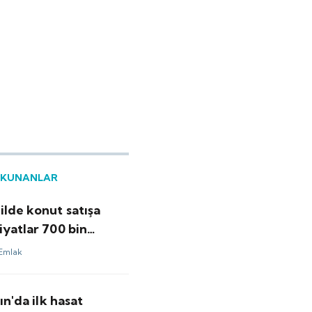
OKUNANLAR
ilde konut satışa
iyatlar 700 bin
aşlıyor
Emlak
tın'da ilk hasat