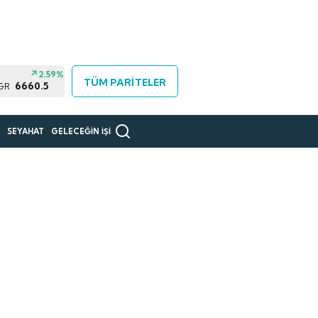
2.59%
TÜM PARİTELER
6660.5
 GR
R
SEYAHAT
GELECEĞİN İŞİ