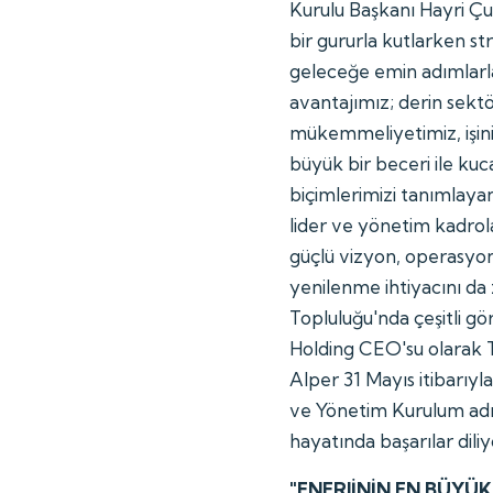
Kurulu Başkanı Hayri Çu
bir gururla kutlarken s
geleceğe emin adımlarla
avantajımız; derin sekt
mükemmeliyetimiz, işini
büyük bir beceri ile kuc
biçimlerimizi tanımlaya
lider ve yönetim kadrola
güçlü vizyon, operasyon
yenilenme ihtiyacını da 
Topluluğu'nda çeşitli gö
Holding CEO'su olarak T
Alper 31 Mayıs itibarıyl
ve Yönetim Kurulum adı
hayatında başarılar dili
"ENERJİNİN EN BÜYÜK