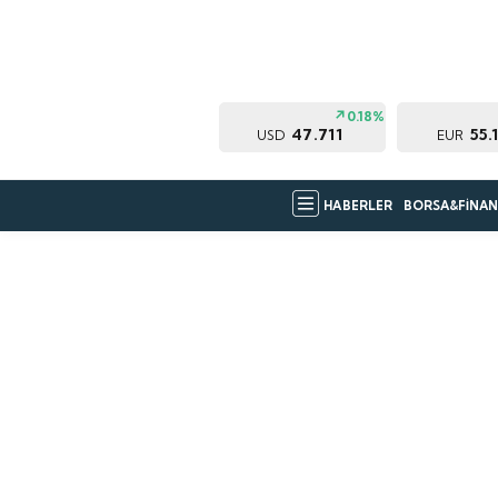
0.18%
47.711
55.
USD
EUR
HABERLER
BORSA&FİNAN