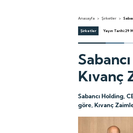
Anasayfa
>
Şirketler
>
Saban
Şirketler
Yayın Tarihi:29 
Sabancı
Kıvanç 
Sabancı Holding, C
göre, Kıvanç Zaimle