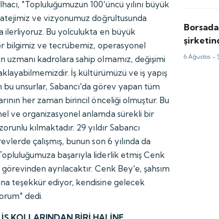
için tah
lhacı, "Topluluğumuzun 100'üncü yılını büyük
tratejimiz ve vizyonumuz doğrultusunda
Borsada
 ilerliyoruz. Bu yolculukta en büyük
şirketi
ör bilgimiz ve tecrübemiz, operasyonel
milyon d
6 Ağustos -
n uzmanı kadrolara sahip olmamız, değişimi
aklayabilmemizdir. İş kültürümüzü ve iş yapış
n bu unsurlar, Sabancı'da görev yapan tüm
rının her zaman birincil önceliği olmuştur. Bu
el ve organizasyonel anlamda sürekli bir
zorunlu kılmaktadır. 29 yıldır Sabancı
revlerde çalışmış, bunun son 6 yılında da
opluluğumuza başarıyla liderlik etmiş Cenk
a görevinden ayrılacaktır. Cenk Bey'e, şahsım
na teşekkür ediyor, kendisine gelecek
yorum" dedi.
 İŞ KOLLARINDAN BİRİ HALİNE