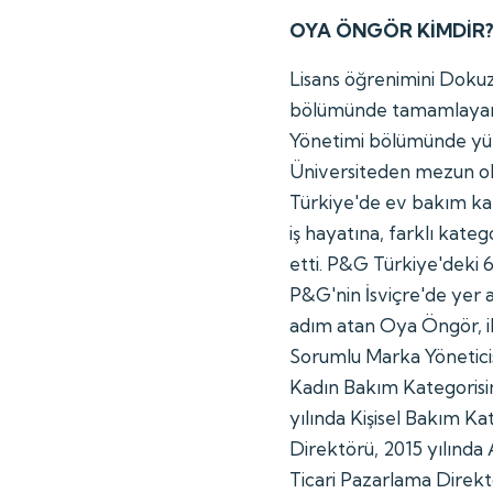
OYA ÖNGÖR KİMDİR
Lisans öğrenimini Dokuz 
bölümünde tamamlayan 
Yönetimi bölümünde yük
Üniversiteden mezun old
Türkiye'de ev bakım kat
iş hayatına, farklı kat
etti. P&G Türkiye'deki 6
P&G'nin İsviçre'de yer 
adım atan Oya Öngör, i
Sorumlu Marka Yöneticisi
Kadın Bakım Kategorisi
yılında Kişisel Bakım K
Direktörü, 2015 yılınd
Ticari Pazarlama Direktö