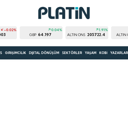
-0.02%
0.04%
1.91%
003
64.197
205722.4
GBP
ALTIN ONS
ALTIN
S
GİRİŞİMCİLİK
DİJİTAL DÖNÜŞÜM
SEKTÖRLER
YAŞAM
KOBİ
YAZARLA