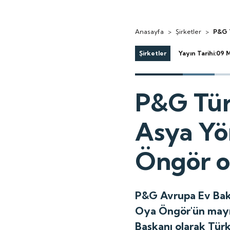
Anasayfa
>
Şirketler
>
P&G 
Şirketler
Yayın Tarihi:09 
P&G Tür
Asya Yö
Öngör o
P&G Avrupa Ev Bakı
Oya Öngör'ün mayıs
Başkanı olarak Türk