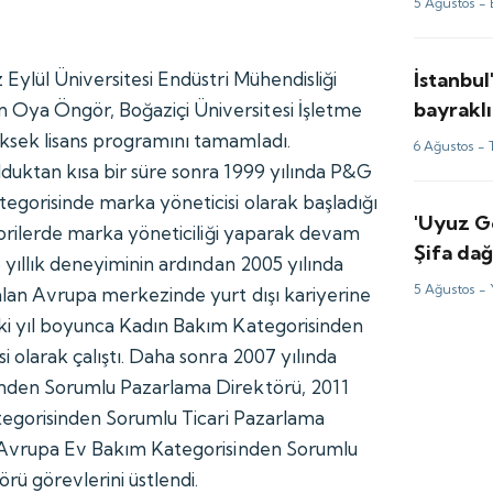
5 Ağustos -
?
İstanbul
Eylül Üniversitesi Endüstri Mühendisliği
bayraklı
Oya Öngör, Boğaziçi Üniversitesi İşletme
sek lisans programını tamamladı.
6 Ağustos -
uktan kısa bir süre sonra 1999 yılında P&G
egorisinde marka yöneticisi olarak başladığı
'Uyuz Gö
egorilerde marka yöneticiliği yaparak devam
Şifa dağ
 yıllık deneyiminin ardından 2005 yılında
yeniden
5 Ağustos -
alan Avrupa merkezinde yurt dışı kariyerine
ki yıl boyunca Kadın Bakım Kategorisinden
 olarak çalıştı. Daha sonra 2007 yılında
nden Sorumlu Pazarlama Direktörü, 2011
ategorisinden Sorumlu Ticari Pazarlama
a Avrupa Ev Bakım Kategorisinden Sorumlu
rü görevlerini üstlendi.