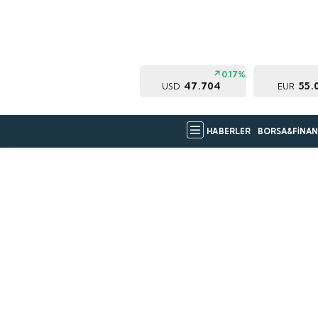
0.17%
47.704
55.
USD
EUR
HABERLER
BORSA&FİNAN