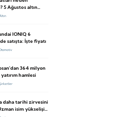
yatları neden
? 5 Ağustos altın
Altın
undai IONIQ 6
de satışta: İşte fiyatı
Otomotiv
osan'dan 364 milyon
 yatırım hamlesi
Şirketler
a daha tarihi zirvesini
Uzman isim yükselişin
kasını anlattı