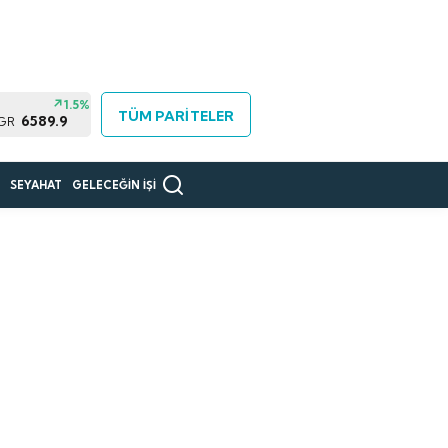
1.5%
TÜM PARİTELER
6589.9
 GR
R
SEYAHAT
GELECEĞİN İŞİ