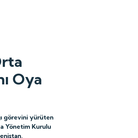
rta
nı Oya
ı görevini yürüten
ya Yönetim Kurulu
enistan,