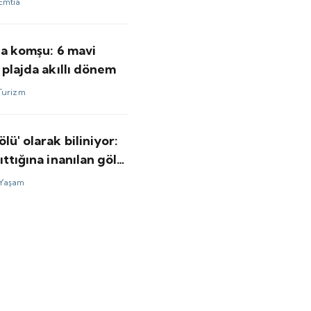
Emtia
'a komşu: 6 mavi
 plajda akıllı dönem
Turizm
lü' olarak biliniyor:
ıttığına inanılan göl
 su tuttu
Yaşam