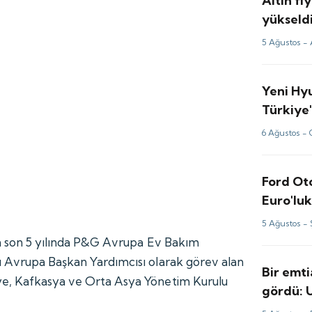
Altın fi
yükseldi
analizi
5 Ağustos -
Yeni Hy
Türkiye'
6 Ağustos -
Ford Ot
Euro'luk
5 Ağustos -
in son 5 yılında P&G Avrupa Ev Bakım
 Avrupa Başkan Yardımcısı olarak görev alan
Bir emti
e, Kafkasya ve Orta Asya Yönetim Kurulu
gördü: 
perde ar