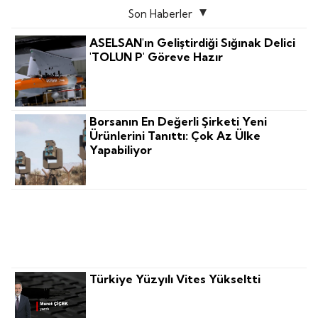
Son Haberler
ASELSAN'ın Geliştirdiği Sığınak Delici
'TOLUN P' Göreve Hazır
Borsanın En Değerli Şirketi Yeni
Ürünlerini Tanıttı: Çok Az Ülke
Yapabiliyor
Turizmde 2030 Gelecek Haritasını
‘nicelikten Niteliğe' Geçiş
Şekillendiriyor
Türkiye Yüzyılı Vites Yükseltti