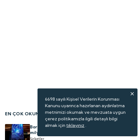
6698 sayılı Kişisel Verilerin Korunması
Kanunu uyarınca hazırlanan aydınlatma
metnimizi okumak ve mevzuata uygun
EN ÇOK OKUNANLAR
çerez politikamızla ilgili detaylı bilgi
almak için
tıklayınız
.
Borsada işlem gören gıda şirketinden ABD'ye 3.15
milyon dolarlık satış
Şirketler