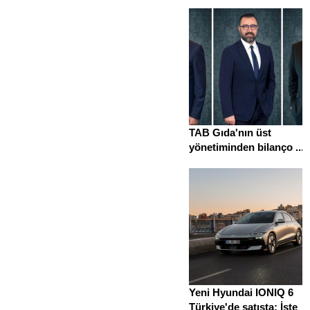
TAB Gıda'nın üst
yönetiminden bilanço ...
Yeni Hyundai IONIQ 6
Türkiye'de satışta: İşte