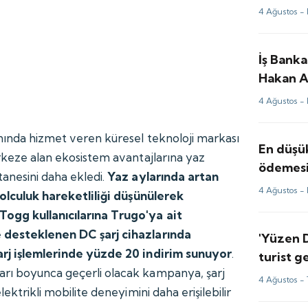
4 Ağustos -
İş Bank
Hakan A
değerle
4 Ağustos -
anında hizmet veren küresel teknoloji markası
En düşük
erkeze alan ekosistem avantajlarına yaz
ödemesin
tanesini daha ekledi.
Yaz aylarında artan
4 Ağustos -
 yolculuk hareketliliği düşünülerek
ogg kullanıcılarına Trugo'ya ait
e desteklenen DC şarj cihazlarında
'Yüzen 
arj işlemlerinde yüzde 20 indirim sunuyor
.
turist g
rı boyunca geçerli olacak kampanya, şarj
taştı
4 Ağustos -
lektrikli mobilite deneyimini daha erişilebilir