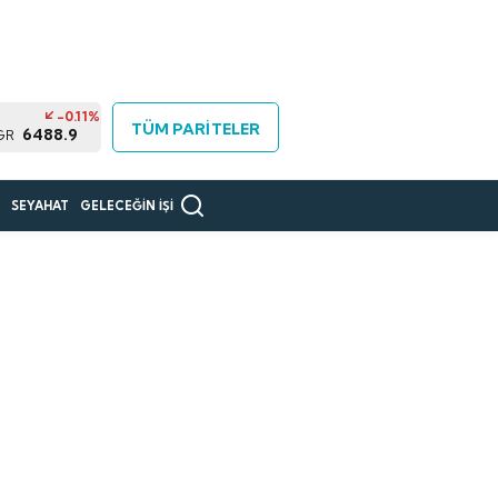
-0.11%
TÜM PARİTELER
6488.9
GR
R
SEYAHAT
GELECEĞİN İŞİ