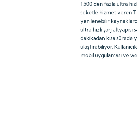
1.500'den fazla ultra hı
soketle hizmet veren Tr
yenilenebilir kaynaklard
ultra hızlı şarj altyapısı
dakikadan kısa sürede 
ulaştırabiliyor. Kullanıc
mobil uygulaması ve web