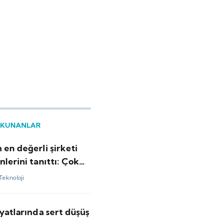
OKUNANLAR
 en değerli şirketi
nlerini tanıttı: Çok
yapabiliyor
Teknoloji
iyatlarında sert düşüş