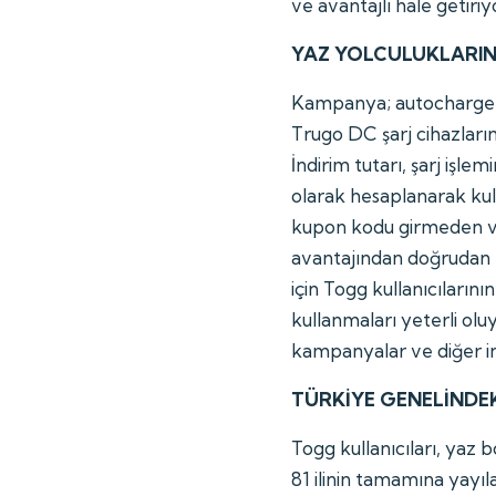
ve avantajlı hale getiriy
YAZ YOLCULUKLARIN
Kampanya; autocharge, 
Trugo DC şarj cihazların
İndirim tutarı, şarj iş
olarak hesaplanarak kulla
kupon kodu girmeden ve
avantajından doğrudan
için Togg kullanıcılarını
kullanmaları yeterli o
kampanyalar ve diğer ind
TÜRKİYE GENELİNDEKİ
Togg kullanıcıları, yaz
81 ilinin tamamına yayıla