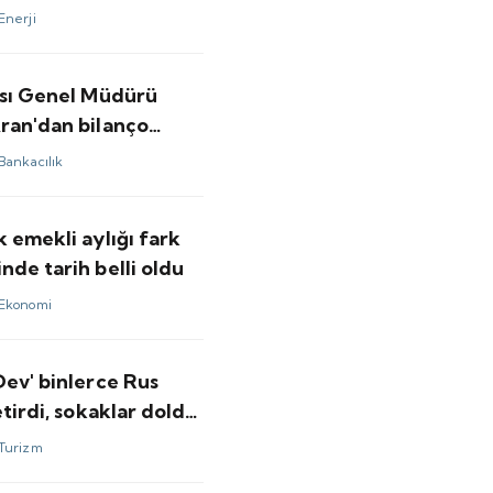
Enerji
ası Genel Müdürü
ran'dan bilanço
ndirmesi var
Bankacılık
 emekli aylığı fark
de tarih belli oldu
Ekonomi
Dev' binlerce Rus
etirdi, sokaklar doldu
Turizm