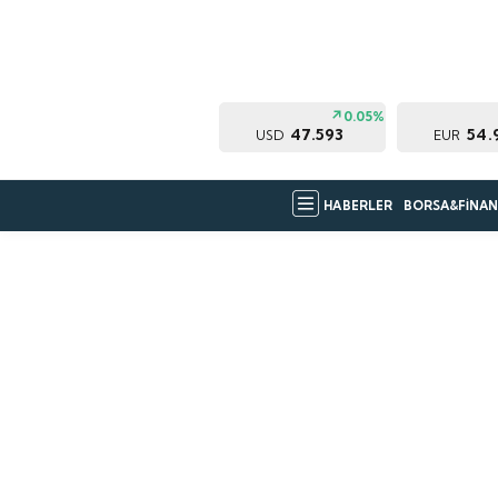
0.05%
47.593
54.
USD
EUR
HABERLER
BORSA&FİNAN