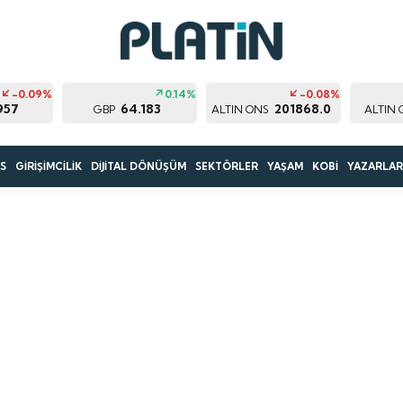
-0.09%
0.14%
-0.08%
957
64.183
201868.0
GBP
ALTIN ONS
ALTIN 
S
GİRİŞİMCİLİK
DİJİTAL DÖNÜŞÜM
SEKTÖRLER
YAŞAM
KOBİ
YAZARLA