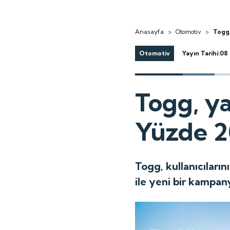
Anasayfa
>
Otomotiv
>
Togg,
Otomotiv
Yayın Tarihi:0
Togg, y
Yüzde 2
Togg, kullanıcıları
ile yeni bir kampan