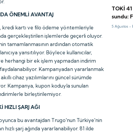
or.
TOKİ 41 
DA ÖNEMLİ AVANTAJ
sundu: F
TL'den b
5 Ağustos -
kredi kartı ve filo ödeme yöntemleriyle
da gerçekleştirilen işlemlerde geçerli oluyor.
leminin tamamlanmasının ardından otomatik
nıcıya yansıtılıyor. Böylece kullanıcılar,
 herhangi bir ek işlem yapmadan indirim
 faydalanabiliyor. Kampanyadan yararlanmak
n akıllı cihaz yazılımlarını güncel sürümde
luyor. Kampanya, kupon koduyla sunulan
irimlerle birleştirilemiyor.
 HIZLI ŞARJ AĞI
 boyunca bu avantajdan Trugo'nun Türkiye'nin
n hızlı şarj ağında yararlanabiliyor. 81 ilde