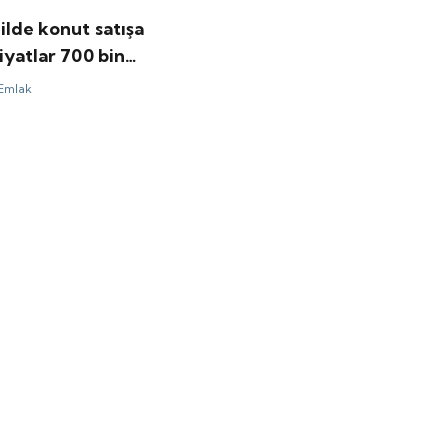
ilde konut satışa
iyatlar 700 bin
aşlıyor
Emlak