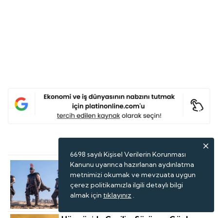
Son Haberler
6698 sayılı Kişisel Verilerin Korunması
Kanunu uyarınca hazırlanan aydınlatma
'The Odyssey Filmi Türkiye Için Fırsat
Olabilir'
metnimizi okumak ve mevzuata uygun
çerez politikamızla ilgili detaylı bilgi
almak için
tıklayınız
.