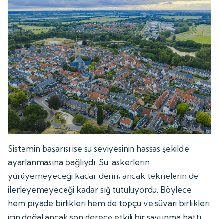
Sistemin başarısı ise su seviyesinin hassas şekilde
ayarlanmasına bağlıydı. Su, askerlerin
yürüyemeyeceği kadar derin; ancak teknelerin de
ilerleyemeyeceği kadar sığ tutuluyordu. Böylece
hem piyade birlikleri hem de topçu ve süvari birlikleri
için doğal ancak son derece etkili bir savunma hattı