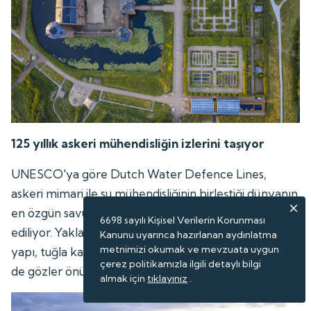
125 yıllık askeri mühendisliğin izlerini taşıyor
UNESCO'ya göre Dutch Water Defence Lines,
askeri mimari ile su mühendisliğinin birleştiği dünyanın
en özgün savunma sistemlerinden biri olarak kabul
6698 sayılı Kişisel Verilerin Korunması
ediliyor. Yaklaşık 125 yıllık süreçte sürekli geliştirilen
Kanunu uyarınca hazırlanan aydınlatma
metnimizi okumak ve mevzuata uygun
yapı, tuğla kalelerden betonarme tahkimatlara geçişi
çerez politikamızla ilgili detaylı bilgi
de gözler önüne seriyor.
almak için
tıklayınız
.