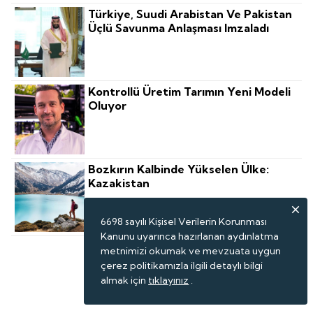
Türkiye, Suudi Arabistan Ve Pakistan
Üçlü Savunma Anlaşması Imzaladı
Kontrollü Üretim Tarımın Yeni Modeli
Oluyor
Bozkırın Kalbinde Yükselen Ülke:
Kazakistan
6698 sayılı Kişisel Verilerin Korunması
Kanunu uyarınca hazırlanan aydınlatma
metnimizi okumak ve mevzuata uygun
çerez politikamızla ilgili detaylı bilgi
almak için
tıklayınız
.