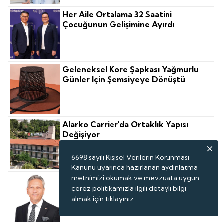
Her Aile Ortalama 32 Saatini
Çocuğunun Gelişimine Ayırdı
Geleneksel Kore Şapkası Yağmurlu
Günler Için Şemsiyeye Dönüştü
Alarko Carrier'da Ortaklık Yapısı
Değişiyor
6698 sayılı Kişisel Verilerin Korunması
Kanunu uyarınca hazırlanan aydınlatma
metnimizi okumak ve mevzuata uygun
İhtiyaca Yanıt Veren Modeller
çerez politikamızla ilgili detaylı bilgi
Geliştirilmeli
almak için
tıklayınız
.