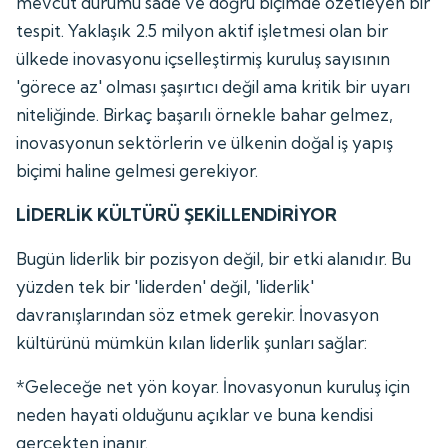
mevcut durumu sade ve doğru biçimde özetleyen bir
tespit. Yaklaşık 2.5 milyon aktif işletmesi olan bir
ülkede inovasyonu içselleştirmiş kuruluş sayısının
'görece az' olması şaşırtıcı değil ama kritik bir uyarı
niteliğinde. Birkaç başarılı örnekle bahar gelmez,
inovasyonun sektörlerin ve ülkenin doğal iş yapış
biçimi haline gelmesi gerekiyor.
LİDERLİK KÜLTÜRÜ ŞEKİLLENDİRİYOR
Bugün liderlik bir pozisyon değil, bir etki alanıdır. Bu
yüzden tek bir 'liderden' değil, 'liderlik'
davranışlarından söz etmek gerekir. İnovasyon
kültürünü mümkün kılan liderlik şunları sağlar:
*Geleceğe net yön koyar. İnovasyonun kuruluş için
neden hayati olduğunu açıklar ve buna kendisi
gerçekten inanır.