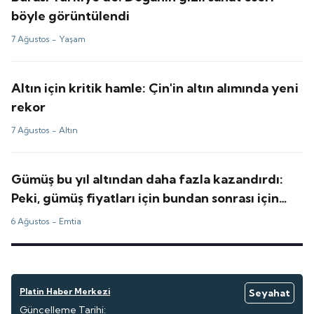
böyle görüntülendi
7 Ağustos -
Yaşam
Altın için kritik hamle: Çin'in altın alımında yeni
rekor
7 Ağustos -
Altın
Gümüş bu yıl altından daha fazla kazandırdı:
Peki, gümüş fiyatları için bundan sonrası için
tahminler ne?
6 Ağustos -
Emtia
Platin Haber Merkezi
Seyahat
Güncelleme Tarihi: