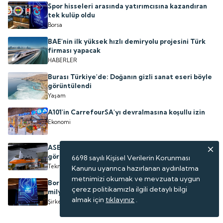
Spor hisseleri arasında yatırımcısına kazandıran
tek kulüp oldu
Borsa
BAE'nin ilk yüksek hızlı demiryolu projesini Türk
firması yapacak
HABERLER
Burası Türkiye'de: Doğanın gizli sanat eseri böyle
görüntülendi
Yaşam
A101'in CarrefourSA'yı devralmasına koşullu izin
Ekonomi
ASELSAN'ın geliştirdiği sığınak delici 'TOLUN P'
göreve hazır
6698 sayılı Kişisel Verilerin Korunması
Teknoloji
Kanunu uyarınca hazırlanan aydınlatma
metnimizi okumak ve mevzuata uygun
Borsada işlem gören gıda şirketinden ABD'ye 3.15
çerez politikamızla ilgili detaylı bilgi
milyon dolarlık satış
almak için
tıklayınız
.
Şirketler