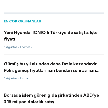
EN ÇOK OKUNANLAR
Yeni Hyundai IONIQ 6 Türkiye'de satışta: İşte
fiyatı
6 Ağustos -
Otomotiv
Gümüş bu yıl altından daha fazla kazandırdı:
Peki, gümüş fiyatları için bundan sonrası için
tahminler ne?
6 Ağustos -
Emtia
Borsada işlem gören gıda şirketinden ABD'ye
3.15 milyon dolarlık satış