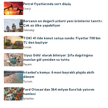
Petrol fiyatlarında sert düşüş
Enerji
Borsanın en değerli şirketi yeni ürünlerini tanıttı:
Çok az ülke yapabiliyor
Teknoloji
TOKİ 41 ilde konut satışa sundu: Fiyatlar 700 bin
TL'den başlıyor
Emlak
'Uyuz Gölü' olarak biliniyor: Şifa dağıttığına
inanılan göl yeniden su tuttu
Yaşam
İstanbul'a komşu: 6 mavi bayraklı plajda akıllı
dönem
Turizm
Ford Otosan'dan 364 milyon Euro'luk yatırım
hamlesi
Şirketler