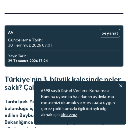
AA
Seyahat
Güncelleme Tarihi:
30 Temmuz 2026 07:01
Yayın Tarihi:
29 Temmuz 2026 17:24
Türkiye'nin 3. büyük kalesinde neler
saklı? Çalışmalar başladı
6698 sayılı Kişisel Verilerin Korunması
Kanunu uyarınca hazırlanan aydınlatma
Tarihi İpek Yolu'nun stratejik bir noktasında
metnimizi okumak ve mevzuata uygun
bulunduğu için asırlarca güvenilir üs olarak tercih
çerez politikamızla ilgili detaylı bilgi
almak için
tıklayınız
.
edilen Bayburt Kalesi'nde, Kültür ve Turizm
Bakanlığınca başlatılan kazı projesi ile tarih gün