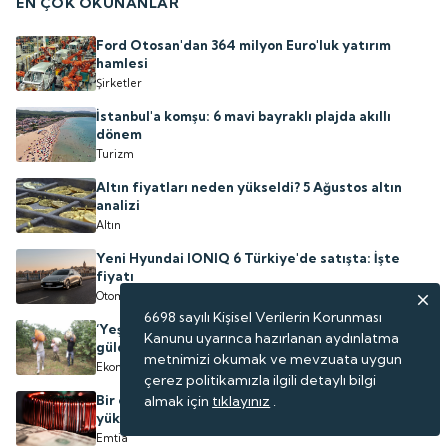
EN ÇOK OKUNANLAR
Ford Otosan'dan 364 milyon Euro'luk yatırım
hamlesi
Şirketler
İstanbul'a komşu: 6 mavi bayraklı plajda akıllı
dönem
Turizm
Altın fiyatları neden yükseldi? 5 Ağustos altın
analizi
Altın
Yeni Hyundai IONIQ 6 Türkiye'de satışta: İşte
fiyatı
Otomotiv
6698 sayılı Kişisel Verilerin Korunması
‘Yeşil altın'da ilk hasat başladı: Rekolte yüz
Kanunu uyarınca hazırlanan aydınlatma
güldürdü
metnimizi okumak ve mevzuata uygun
Ekonomi
çerez politikamızla ilgili detaylı bilgi
Bir emtia daha tarihi zirvesini gördü: Uzman isim
almak için
tıklayınız
.
yükselişin perde arkasını anlattı
Emtia