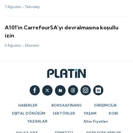
7 Ağustos -
Teknoloji
A101'in CarrefourSA'yı devralmasına koşullu
izin
6 Ağustos -
Ekonomi
HABERLER
BORSA&FİNANS
GİRİŞİMCİLİK
DİJİTAL DÖNÜŞÜM
SEKTÖRLER
YAŞAM
KOBİ
YAZARLAR
Altın Fiyatları
HALKA ARZ
TEMETTÜ
GEZİLECEK YERLER