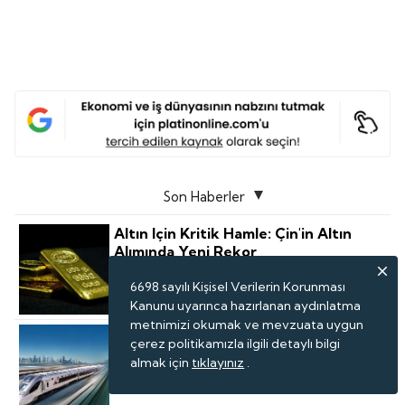
Son Haberler
Altın Için Kritik Hamle: Çin'in Altın
Alımında Yeni Rekor
6698 sayılı Kişisel Verilerin Korunması
Kanunu uyarınca hazırlanan aydınlatma
metnimizi okumak ve mevzuata uygun
BAE'nin Ilk Yüksek Hızlı Demiryolu
çerez politikamızla ilgili detaylı bilgi
Projesini Türk Firması Yapacak
almak için
tıklayınız
.