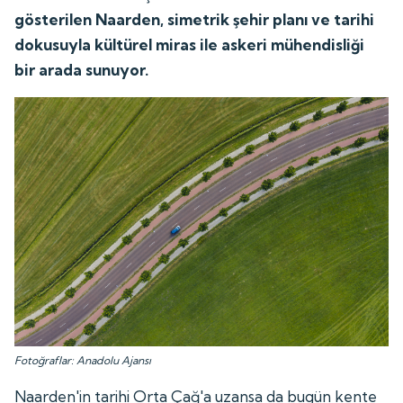
gösterilen Naarden, simetrik şehir planı ve tarihi
dokusuyla kültürel miras ile askeri mühendisliği
bir arada sunuyor.
Fotoğraflar: Anadolu Ajansı
Naarden'in tarihi Orta Çağ'a uzansa da bugün kente