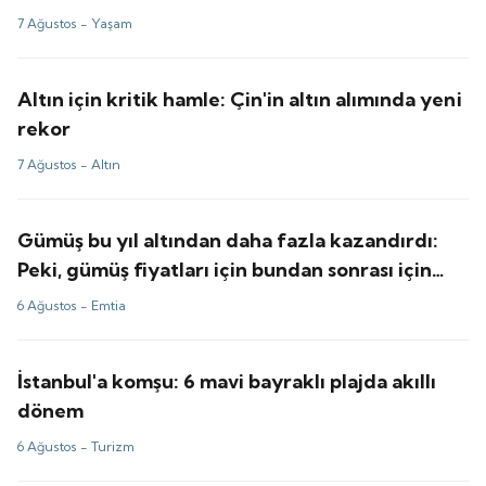
7 Ağustos -
Yaşam
Altın için kritik hamle: Çin'in altın alımında yeni
rekor
7 Ağustos -
Altın
Gümüş bu yıl altından daha fazla kazandırdı:
Peki, gümüş fiyatları için bundan sonrası için
tahminler ne?
6 Ağustos -
Emtia
İstanbul'a komşu: 6 mavi bayraklı plajda akıllı
dönem
6 Ağustos -
Turizm