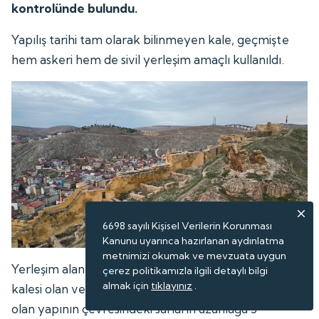
kontrolünde bulundu.
Yapılış tarihi tam olarak bilinmeyen kale, geçmişte
hem askeri hem de sivil yerleşim amaçlı kullanıldı.
6698 sayılı Kişisel Verilerin Korunması
Kanunu uyarınca hazırlanan aydınlatma
metnimizi okumak ve mevzuata uygun
Yerleşim alanı açısından Türkiye'nin en büyük üçüncü
çerez politikamızla ilgili detaylı bilgi
almak için
tıklayınız
.
kalesi olan ve 150 bin metrekare alan üzerinde kurulu
olan yapının çevresindeki surların uzunluğu 3