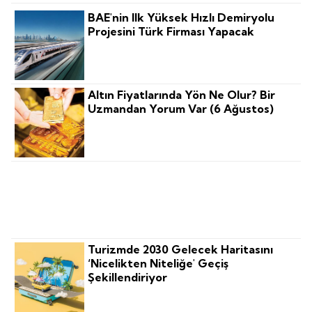
BAE'nin Ilk Yüksek Hızlı Demiryolu
Projesini Türk Firması Yapacak
Altın Fiyatlarında Yön Ne Olur? Bir
Uzmandan Yorum Var (6 Ağustos)
TAB Gıda'nın Üst Yönetiminden
Bilanço Değerlendirmesi Var
Turizmde 2030 Gelecek Haritasını
‘nicelikten Niteliğe' Geçiş
Şekillendiriyor