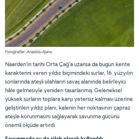
Fotoğraflar: Anadolu Ajansı
Naarden'in tarihi Orta Çağ'a uzansa da bugün kente
karakterini veren yıldız biçimindeki surlar, 16. yüzyılın
sonlarında ateşli silahların savaş alanında belirleyici
hâle gelmesiyle yeniden tasarlanmış. Geleneksel
yüksek surların toplara karşı yetersiz kalması üzerine
geliştirilen yıldız planı, kalenin her noktasının çapraz
ateşle korunmasını sağlayarak savunma gücünü
önemli ölçüde artırdı.
Savunmada su da silah olarak kullanıldı