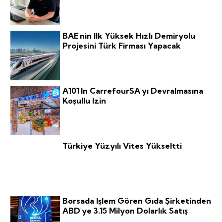
BAE'nin Ilk Yüksek Hızlı Demiryolu
Projesini Türk Firması Yapacak
A101'in CarrefourSA'yı Devralmasına
Koşullu Izin
Türkiye Yüzyılı Vites Yükseltti
Borsada Işlem Gören Gıda Şirketinden
ABD'ye 3.15 Milyon Dolarlık Satış