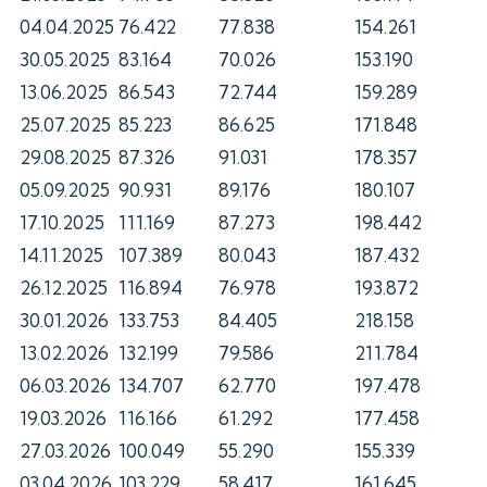
04.04.2025
76.422
77.838
154.261
30.05.2025
83.164
70.026
153.190
13.06.2025
86.543
72.744
159.289
25.07.2025
85.223
86.625
171.848
29.08.2025
87.326
91.031
178.357
05.09.2025
90.931
89.176
180.107
17.10.2025
111.169
87.273
198.442
14.11.2025
107.389
80.043
187.432
26.12.2025
116.894
76.978
193.872
30.01.2026
133.753
84.405
218.158
13.02.2026
132.199
79.586
211.784
06.03.2026
134.707
62.770
197.478
19.03.2026
116.166
61.292
177.458
27.03.2026
100.049
55.290
155.339
03.04.2026
103.229
58.417
161.645