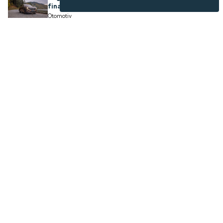
finansman paketi
Otomotiv
İstanbul'a komşu: 6 mavi bayraklı plajda akıllı
dönem
Turizm
'Yüzen Dev' binlerce Rus turist getirdi, sokaklar
doldu taştı
Turizm
TOKİ 41 ilde konut satışa sundu: Fiyatlar 700 bin
TL'den başlıyor
Emlak
Ford Otosan'dan 364 milyon Euro'luk yatırım
hamlesi
Şirketler