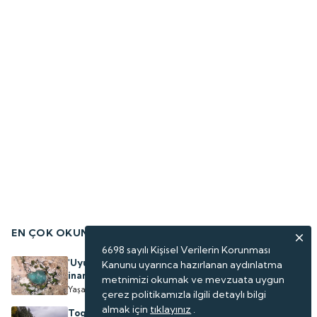
EN ÇOK OKUNANLAR
6698 sayılı Kişisel Verilerin Korunması
'Uyuz Gölü' olarak biliniyor: Şifa dağıttığına
Kanunu uyarınca hazırlanan aydınlatma
inanılan göl yeniden su tuttu
metnimizi okumak ve mevzuata uygun
Yaşam
çerez politikamızla ilgili detaylı bilgi
almak için
tıklayınız
.
Togg ağustos kampanyası başladı: Faizsiz