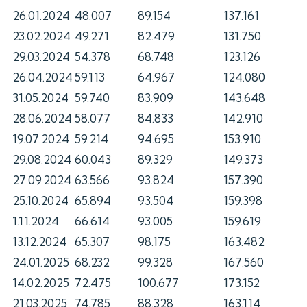
26.01.2024
48.007
89.154
137.161
23.02.2024
49.271
82.479
131.750
29.03.2024
54.378
68.748
123.126
26.04.2024
59.113
64.967
124.080
31.05.2024
59.740
83.909
143.648
28.06.2024
58.077
84.833
142.910
19.07.2024
59.214
94.695
153.910
29.08.2024
60.043
89.329
149.373
27.09.2024
63.566
93.824
157.390
25.10.2024
65.894
93.504
159.398
1.11.2024
66.614
93.005
159.619
13.12.2024
65.307
98.175
163.482
24.01.2025
68.232
99.328
167.560
14.02.2025
72.475
100.677
173.152
21.03.2025
74.785
88.328
163.114