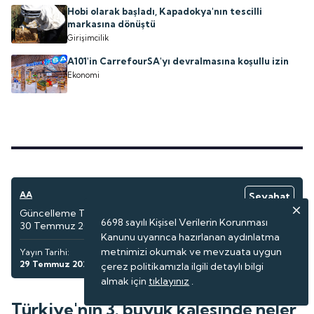
Hobi olarak başladı, Kapadokya'nın tescilli
markasına dönüştü
Girişimcilik
A101'in CarrefourSA'yı devralmasına koşullu izin
Ekonomi
AA
Seyahat
Güncelleme Tarihi:
6698 sayılı Kişisel Verilerin Korunması
30 Temmuz 2026 07:01
Kanunu uyarınca hazırlanan aydınlatma
metnimizi okumak ve mevzuata uygun
Yayın Tarihi:
29 Temmuz 2026 17:24
çerez politikamızla ilgili detaylı bilgi
almak için
tıklayınız
.
Türkiye'nin 3. büyük kalesinde neler