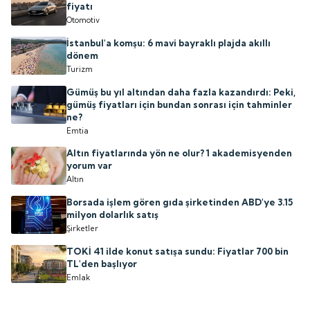
fiyatı
Otomotiv
İstanbul'a komşu: 6 mavi bayraklı plajda akıllı
dönem
Turizm
Gümüş bu yıl altından daha fazla kazandırdı: Peki,
gümüş fiyatları için bundan sonrası için tahminler
ne?
Emtia
Altın fiyatlarında yön ne olur? 1 akademisyenden
yorum var
Altın
Borsada işlem gören gıda şirketinden ABD'ye 3.15
milyon dolarlık satış
Şirketler
TOKİ 41 ilde konut satışa sundu: Fiyatlar 700 bin
TL'den başlıyor
Emlak