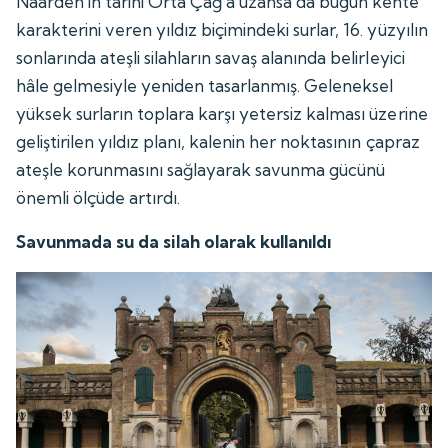
Naarden'in tarihi Orta Çağ'a uzansa da bugün kente
karakterini veren yıldız biçimindeki surlar, 16. yüzyılın
sonlarında ateşli silahların savaş alanında belirleyici
hâle gelmesiyle yeniden tasarlanmış. Geleneksel
yüksek surların toplara karşı yetersiz kalması üzerine
geliştirilen yıldız planı, kalenin her noktasının çapraz
ateşle korunmasını sağlayarak savunma gücünü
önemli ölçüde artırdı.
Savunmada su da silah olarak kullanıldı