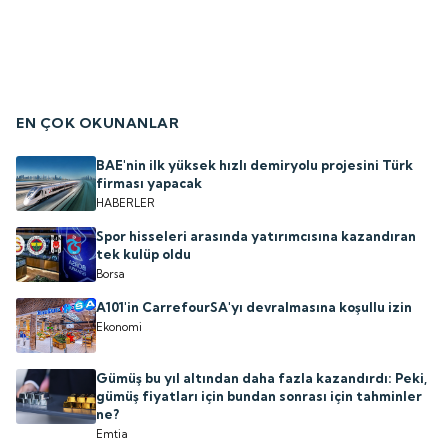
EN ÇOK OKUNANLAR
BAE'nin ilk yüksek hızlı demiryolu projesini Türk
firması yapacak
HABERLER
Spor hisseleri arasında yatırımcısına kazandıran
tek kulüp oldu
Borsa
A101'in CarrefourSA'yı devralmasına koşullu izin
Ekonomi
Gümüş bu yıl altından daha fazla kazandırdı: Peki,
gümüş fiyatları için bundan sonrası için tahminler
ne?
Emtia