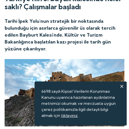
saklı? Çalışmalar başladı
Tarihi İpek Yolu'nun stratejik bir noktasında
bulunduğu için asırlarca güvenilir üs olarak tercih
edilen Bayburt Kalesi'nde, Kültür ve Turizm
Bakanlığınca başlatılan kazı projesi ile tarih gün
yüzüne çıkarılıyor.
6698 sayılı Kişisel Verilerin Korunması
Kanunu uyarınca hazırlanan aydınlatma
metnimizi okumak ve mevzuata uygun
çerez politikamızla ilgili detaylı bilgi
almak için
tıklayınız
.