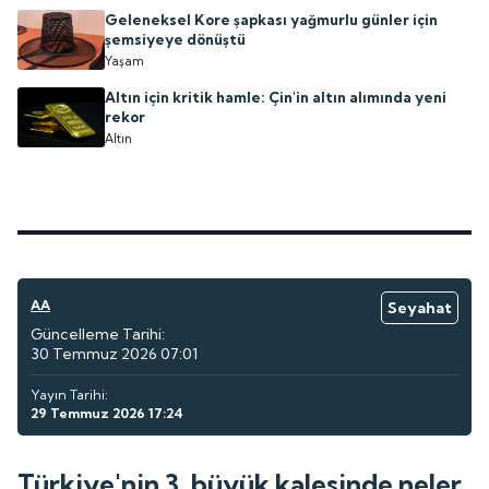
Geleneksel Kore şapkası yağmurlu günler için
şemsiyeye dönüştü
Yaşam
Altın için kritik hamle: Çin'in altın alımında yeni
rekor
Altın
AA
Seyahat
Güncelleme Tarihi:
30 Temmuz 2026 07:01
Yayın Tarihi:
29 Temmuz 2026 17:24
Türkiye'nin 3. büyük kalesinde neler