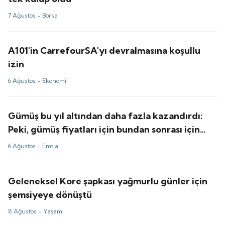
7 Ağustos -
Borsa
A101'in CarrefourSA'yı devralmasına koşullu
izin
6 Ağustos -
Ekonomi
Gümüş bu yıl altından daha fazla kazandırdı:
Peki, gümüş fiyatları için bundan sonrası için
tahminler ne?
6 Ağustos -
Emtia
Geleneksel Kore şapkası yağmurlu günler için
şemsiyeye dönüştü
8 Ağustos -
Yaşam