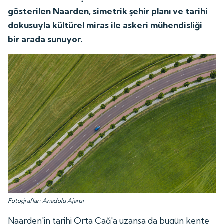
gösterilen Naarden, simetrik şehir planı ve tarihi
dokusuyla kültürel miras ile askeri mühendisliği
bir arada sunuyor.
Fotoğraflar: Anadolu Ajansı
Naarden'in tarihi Orta Çağ'a uzansa da bugün kente