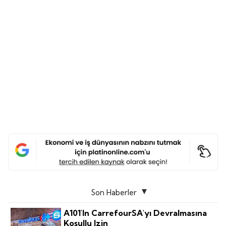
Son Haberler
A101'in CarrefourSA'yı Devralmasına
Koşullu Izin