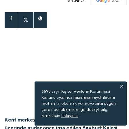
ABONE OL
6698 sayılı Kişisel Verilerin Korunması
Kanunu uyarınca hazırlanan aydınlatma
metnimizi okumak ve mevzuata uygun
çerez politikamızla ilgili detaylı bilgi
almak için
tıklayınız
.
Kent merkezinin kuzeyindeki yalçın kayalıkların
üzerinde asırlar önce inşa edilen Bayburt Kalesi,