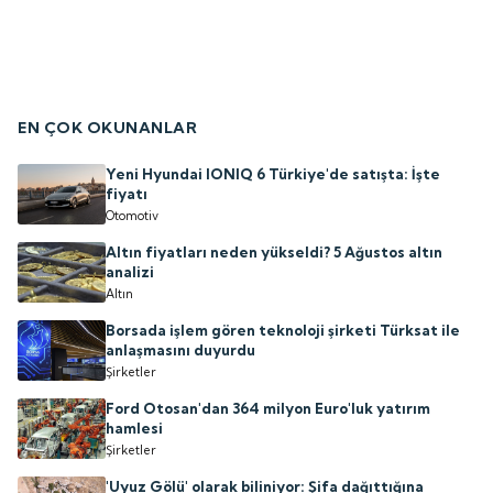
EN ÇOK OKUNANLAR
Yeni Hyundai IONIQ 6 Türkiye'de satışta: İşte
fiyatı
Otomotiv
Altın fiyatları neden yükseldi? 5 Ağustos altın
analizi
Altın
Borsada işlem gören teknoloji şirketi Türksat ile
anlaşmasını duyurdu
Şirketler
Ford Otosan'dan 364 milyon Euro'luk yatırım
hamlesi
Şirketler
'Uyuz Gölü' olarak biliniyor: Şifa dağıttığına