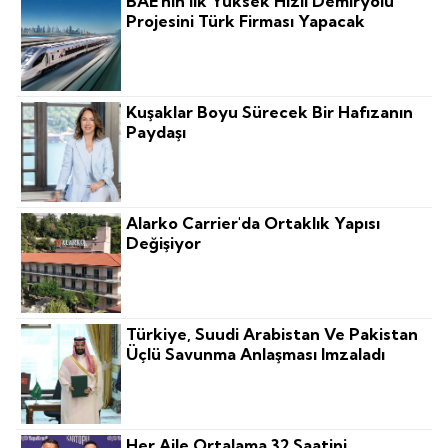
BAE'nin Ilk Yüksek Hızlı Demiryolu
Projesini Türk Firması Yapacak
Kuşaklar Boyu Sürecek Bir Hafızanın
Paydaşı
Alarko Carrier'da Ortaklık Yapısı
Değişiyor
Türkiye, Suudi Arabistan Ve Pakistan
Üçlü Savunma Anlaşması Imzaladı
Her Aile Ortalama 32 Saatini