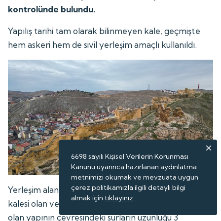
kontrolünde bulundu.
Yapılış tarihi tam olarak bilinmeyen kale, geçmişte
hem askeri hem de sivil yerleşim amaçlı kullanıldı.
6698 sayılı Kişisel Verilerin Korunması
Kanunu uyarınca hazırlanan aydınlatma
metnimizi okumak ve mevzuata uygun
çerez politikamızla ilgili detaylı bilgi
Yerleşim alanı açısından Türkiye'nin en büyük üçüncü
almak için
tıklayınız
.
kalesi olan ve 150 bin metrekare alan üzerinde kurulu
olan yapının çevresindeki surların uzunluğu 3