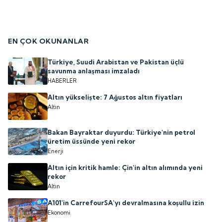
EN ÇOK OKUNANLAR
Türkiye, Suudi Arabistan ve Pakistan üçlü
savunma anlaşması imzaladı
HABERLER
Altın yükselişte: 7 Ağustos altın fiyatları
Altın
Bakan Bayraktar duyurdu: Türkiye'nin petrol
üretim üssünde yeni rekor
Enerji
Altın için kritik hamle: Çin'in altın alımında yeni
rekor
Altın
A101'in CarrefourSA'yı devralmasına koşullu izin
Ekonomi