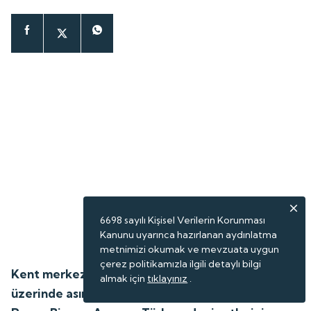
6698 sayılı Kişisel Verilerin Korunması
Kanunu uyarınca hazırlanan aydınlatma
metnimizi okumak ve mevzuata uygun
çerez politikamızla ilgili detaylı bilgi
Kent merkezinin kuzeyindeki yalçın kayalıkların
almak için
tıklayınız
.
üzerinde asırlar önce inşa edilen Bayburt Kalesi,