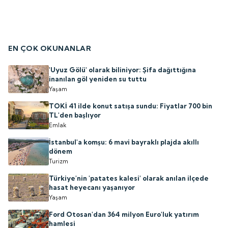
EN ÇOK OKUNANLAR
'Uyuz Gölü' olarak biliniyor: Şifa dağıttığına
inanılan göl yeniden su tuttu
Yaşam
TOKİ 41 ilde konut satışa sundu: Fiyatlar 700 bin
TL'den başlıyor
Emlak
İstanbul'a komşu: 6 mavi bayraklı plajda akıllı
dönem
Turizm
Türkiye'nin 'patates kalesi' olarak anılan ilçede
hasat heyecanı yaşanıyor
Yaşam
Ford Otosan'dan 364 milyon Euro'luk yatırım
hamlesi