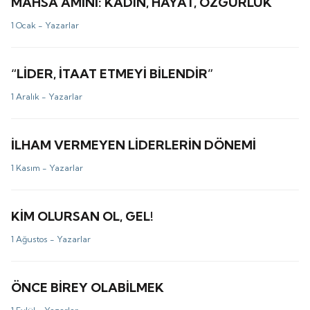
MAHSA AMİNİ: KADIN, HAYAT, ÖZGÜRLÜK
1 Ocak -
Yazarlar
“LİDER, İTAAT ETMEYİ BİLENDİR”
1 Aralık -
Yazarlar
İLHAM VERMEYEN LİDERLERİN DÖNEMİ
1 Kasım -
Yazarlar
KİM OLURSAN OL, GEL!
1 Ağustos -
Yazarlar
ÖNCE BİREY OLABİLMEK