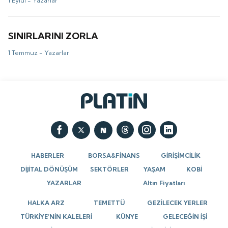
1 Eylül -
Yazarlar
SINIRLARINI ZORLA
1 Temmuz -
Yazarlar
HABERLER
BORSA&FİNANS
GİRİŞİMCİLİK
DİJİTAL DÖNÜŞÜM
SEKTÖRLER
YAŞAM
KOBİ
YAZARLAR
Altın Fiyatları
HALKA ARZ
TEMETTÜ
GEZİLECEK YERLER
TÜRKİYE’NİN KALELERİ
KÜNYE
GELECEĞİN İŞİ