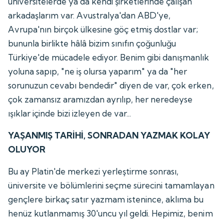
üniversitelerde ya da kendi şirketlerinde çalışan
arkadaşlarım var. Avustralya'dan ABD'ye,
Avrupa'nın birçok ülkesine göç etmiş dostlar var;
bununla birlikte hâlâ bizim sınıfın çoğunluğu
Türkiye'de mücadele ediyor. Benim gibi danışmanlık
yoluna sapıp, "ne iş olursa yaparım" ya da "her
sorunuzun cevabı bendedir" diyen de var, çok erken,
çok zamansız aramızdan ayrılıp, her neredeyse
ışıklar içinde bizi izleyen de var...
YAŞANMIŞ TARİHİ, SONRADAN YAZMAK KOLAY
OLUYOR
Bu ay Platin'de merkezi yerleştirme sonrası,
üniversite ve bölümlerini seçme sürecini tamamlayan
gençlere birkaç satır yazmam istenince, aklıma bu
henüz kutlanmamış 30'uncu yıl geldi. Hepimiz, benim