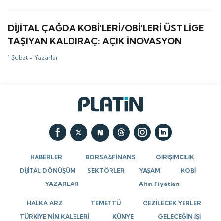
DİJİTAL ÇAĞDA KOBİ'LERİ/OBİ'LERİ ÜST LİGE
TAŞIYAN KALDIRAÇ: AÇIK İNOVASYON
1 Şubat -
Yazarlar
HABERLER
BORSA&FİNANS
GİRİŞİMCİLİK
DİJİTAL DÖNÜŞÜM
SEKTÖRLER
YAŞAM
KOBİ
YAZARLAR
Altın Fiyatları
HALKA ARZ
TEMETTÜ
GEZİLECEK YERLER
TÜRKİYE’NİN KALELERİ
KÜNYE
GELECEĞİN İŞİ