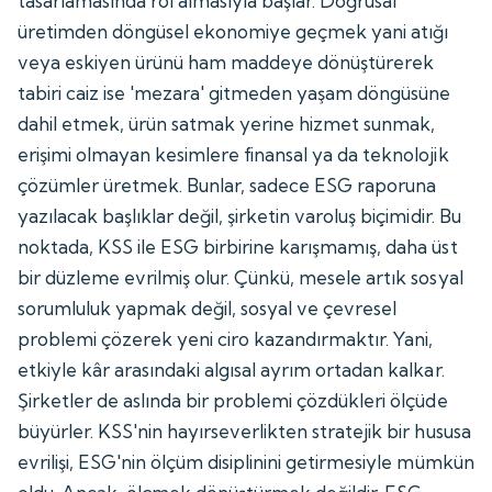
tasarlamasında rol almasıyla başlar. Doğrusal
üretimden döngüsel ekonomiye geçmek yani atığı
veya eskiyen ürünü ham maddeye dönüştürerek
tabiri caiz ise 'mezara' gitmeden yaşam döngüsüne
dahil etmek, ürün satmak yerine hizmet sunmak,
erişimi olmayan kesimlere finansal ya da teknolojik
çözümler üretmek. Bunlar, sadece ESG raporuna
yazılacak başlıklar değil, şirketin varoluş biçimidir. Bu
noktada, KSS ile ESG birbirine karışmamış, daha üst
bir düzleme evrilmiş olur. Çünkü, mesele artık sosyal
sorumluluk yapmak değil, sosyal ve çevresel
problemi çözerek yeni ciro kazandırmaktır. Yani,
etkiyle kâr arasındaki algısal ayrım ortadan kalkar.
Şirketler de aslında bir problemi çözdükleri ölçüde
büyürler. KSS'nin hayırseverlikten stratejik bir hususa
evrilişi, ESG'nin ölçüm disiplinini getirmesiyle mümkün