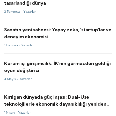
tasarlandığı dünya
2 Temmuz -
Yazarlar
Sanatın yeni sahnesi: Yapay zeka, ‘startup'lar ve
deneyim ekonomisi
1 Haziran -
Yazarlar
Kurum içi girişimcilik: İK'nın görmezden geldiği
oyun değiştirici
4 Mayıs -
Yazarlar
Kırılgan dünyada güç inşası: Dual-Use
teknolojilerle ekonomik dayanıklılığı yeniden
düşünmek
1 Nisan -
Yazarlar