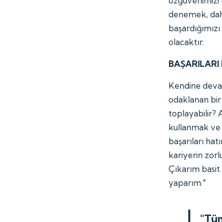
özgüvenimizi 
denemek, daha
başardığımızı
olacaktır.
BAŞARILARI
Kendine devam
odaklanan bir 
toplayabilir? A
kullanmak ve 
başarıları hat
kariyerin zorl
Çıkarım basit
yaparım."
"Tüm