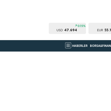
0.15%
47.694
55.
USD
EUR
HABERLER
BORSA&FİNAN