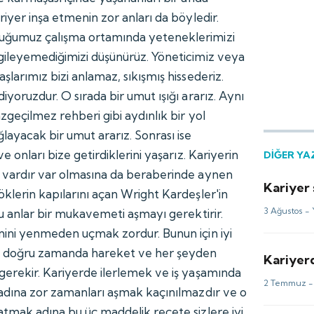
riyer inşa etmenin zor anları da böyledir.
uğumuz çalışma ortamında yeteneklerimizi
gileyemediğimizi düşünürüz. Yöneticimiz veya
şlarımız bizi anlamaz, sıkışmış hissederiz.
iyoruzdur. O sırada bir umut ışığı ararız. Aynı
zgeçilmez rehberi gibi aydınlık bir yol
layacak bir umut ararız. Sonrası ise
ve onları bize getirdiklerini yaşarız. Kariyerin
DİĞER YA
 vardır var olmasına da beraberinde aynen
Kariyer 
öklerin kapılarını açan Wright Kardeşler'in
3 Ağustos -
bu anlar bir mukavemeti aşmayı gerektirir.
mini yenmeden uçmak zordur. Bunun için iyi
, doğru zamanda hareket ve her şeyden
Kariyerd
gerekir. Kariyerde ilerlemek ve iş yaşamında
2 Temmuz 
 adına zor zamanları aşmak kaçınılmazdır ve o
atmak adına bu üç maddelik reçete sizlere iyi