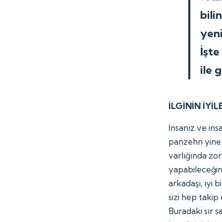
bili
yen
İşte
ile 
İLGİNİN İYİL
İnsanız ve ins
panzehri yine 
varlığında zor
yapabileceğimi
arkadaşı, iyi 
sizi hep takip
Buradaki sır 