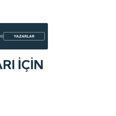
00
YAZARLAR
I İÇİN