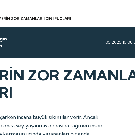
YERİN ZOR ZAMANLARI İÇİN İPUÇLARI
gin
1.05.2025 10:08:
ı
RİN ZOR ZAMANLAR
RI
şarken insana büyük sıkıntılar verir. Ancak
ra onca şey yaşanmış olmasına rağmen insan
e karmaşası içinde yaşananları bir anda