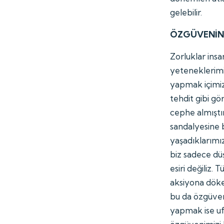
gelebilir.
ÖZGÜVENİN 
Zorluklar insa
yeteneklerimiz
yapmak içimizd
tehdit gibi g
cephe almıştı
sandalyesine b
yaşadıklarımı
biz sadece dü
esiri değiliz.
aksiyona döke
bu da özgüveni
yapmak ise uf