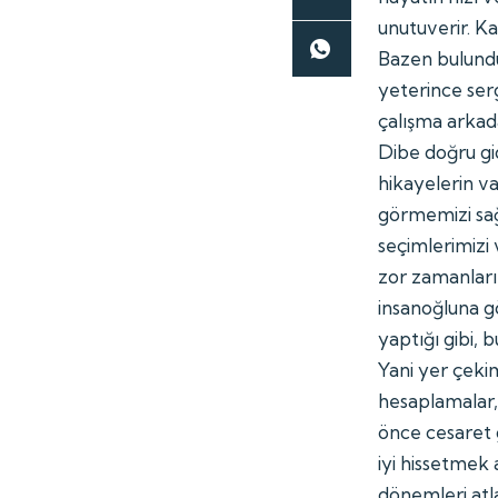
unutuverir. Ka
Bazen bulund
yeterince ser
çalışma arkada
Dibe doğru gid
hikayelerin va
görmemizi sağ
seçimlerimizi 
zor zamanları
insanoğluna g
yaptığı gibi, 
Yani yer çeki
hesaplamalar
önce cesaret 
iyi hissetmek
dönemleri atl