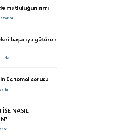
e mutluluğun sırrı
Yazarlar
pleri başarıya götüren
zarlar
in üç temel sorusu
zarlar
R İŞE NASIL
IN?
rlar