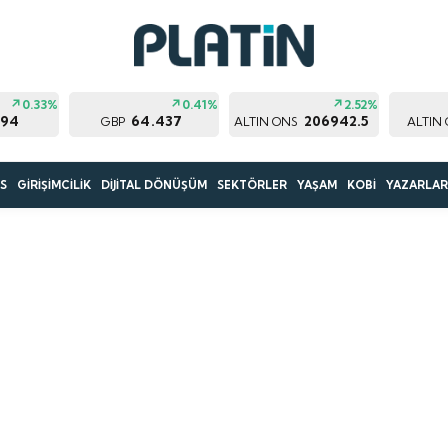
0.33%
0.41%
2.52%
194
64.437
206942.5
GBP
ALTIN ONS
ALTIN
S
GİRİŞİMCİLİK
DİJİTAL DÖNÜŞÜM
SEKTÖRLER
YAŞAM
KOBİ
YAZARLA