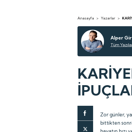
Anasayfa
>
Yazarlar
>
KARİ
Alper Gir
Tüm Yazılar
KARİYE
İPUÇLA
Zor günler, ya
bittikten son
hayatın hızı v