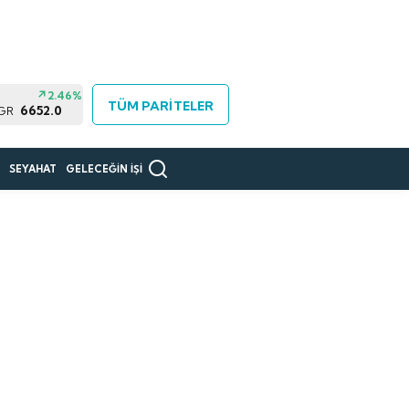
2.46%
TÜM PARİTELER
6652.0
 GR
R
SEYAHAT
GELECEĞİN İŞİ