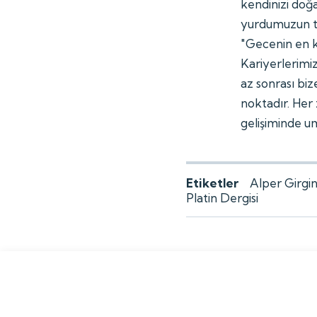
kendinizi doğa
yurdumuzun to
"Gecenin en k
Kariyerlerimiz
az sonrası biz
noktadır. Her
gelişiminde um
Etiketler
Alper Girgi
Platin Dergisi