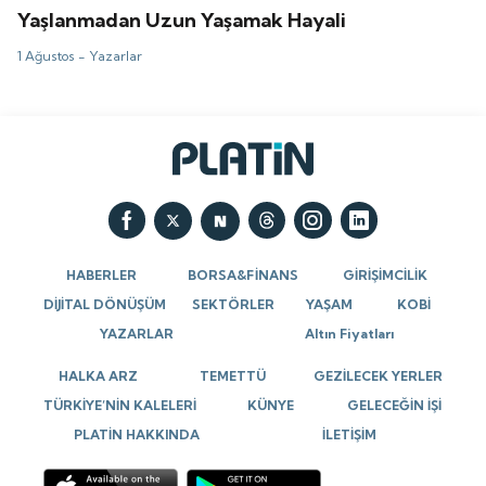
Yaşlanmadan Uzun Yaşamak Hayali
1 Ağustos -
Yazarlar
HABERLER
BORSA&FİNANS
GİRİŞİMCİLİK
DİJİTAL DÖNÜŞÜM
SEKTÖRLER
YAŞAM
KOBİ
YAZARLAR
Altın Fiyatları
HALKA ARZ
TEMETTÜ
GEZİLECEK YERLER
TÜRKİYE’NİN KALELERİ
KÜNYE
GELECEĞİN İŞİ
PLATİN HAKKINDA
İLETİŞİM