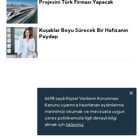
Projesini Türk Firması Yapacak
Kuşaklar Boyu Sürecek Bir Hafızanın
Paydaşı
6698 sayılı Kişisel Verilerin Korunması
Kanunu uyarınca hazırlanan aydınlatma
metnimizi okumak ve mevzuata uygun
çerez politikamızla ilgili detaylı bilgi
almak için
tıklayınız
.