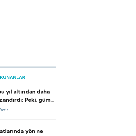
OKUNANLAR
u yıl altından daha
zandırdı: Peki, gümüş
ı için bundan sonrası
Emtia
minler ne?
yatlarında yön ne