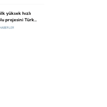
ilk yüksek hızlı
u projesini Türk
 yapacak
HABERLER