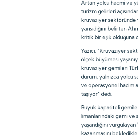
Artan yolcu hacmi ve y
turizm gelirleri açısından
kruvaziyer sektöründe
yansıdığını belirten Ah
kritik bir eşik olduğuna 
Yazıcı, "Kruvaziyer sektö
ölçek büyümesi yaşanıyor
kruvaziyer gemileri Türk
durum, yalnızca yolcu say
ve operasyonel hacim a
taşıyor" dedi.
Büyük kapasiteli gemiler
limanlarındaki gemi ve se
yaşandığını vurgulayan Y
kazanmasını bekledikleri