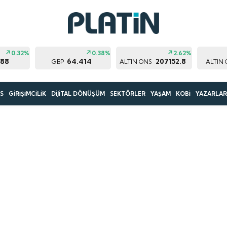
0.32%
0.38%
2.62%
188
64.414
207152.8
GBP
ALTIN ONS
ALTIN
S
GİRİŞİMCİLİK
DİJİTAL DÖNÜŞÜM
SEKTÖRLER
YAŞAM
KOBİ
YAZARLA