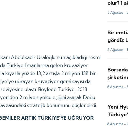
olur? 1
yorum v
5 Ağustos -
Bir emti
gördü: 
perde ar
5 Ağustos -
kanı Abdulkadir Uraloğlu'nun açıkladığı resmi
nda Türkiye limanlarına gelen kruvaziyer
Borsada
ıla kıyasla yüzde 13,2 artışla 2 milyon 138 bin
şirketi
kiye'ye uğrayan kruvaziyer gemi sayısı da
milyon d
6 Ağustos -
 seviyesine ulaştı. Böylece Türkiye, 2013
z yeniden 2 milyon yolcu eşiğini aşarak Doğu
avzasındaki stratejik konumunu güçlendirdi.
Yeni Hy
Türkiye'
V GEMİLER ARTIK TÜRKİYE'YE UĞRUYOR
6 Ağustos -