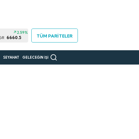
2.59%
TÜM PARİTELER
6660.5
 GR
R
SEYAHAT
GELECEĞİN İŞİ