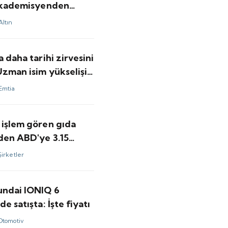
 akademisyenden
ar
Altın
a daha tarihi zirvesini
Uzman isim yükselişin
kasını anlattı
Emtia
 işlem gören gıda
nden ABD'ye 3.15
olarlık satış
Şirketler
undai IONIQ 6
de satışta: İşte fiyatı
Otomotiv