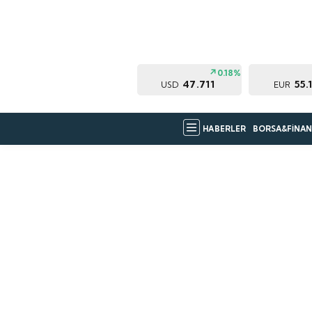
0.18%
47.711
55.
USD
EUR
HABERLER
BORSA&FİNAN