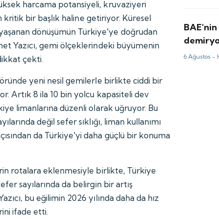
üksek harcama potansiyeli, kruvaziyeri
 kritik bir başlık haline getiriyor. Küresel
BAE'nin 
 yaşanan dönüşümün Türkiye'ye doğrudan
demiryol
met Yazıcı, gemi ölçeklerindeki büyümenin
firması
6 Ağustos -
dikkat çekti.
ründe yeni nesil gemilerle birlikte ciddi bir
. Artık 8 ila 10 bin yolcu kapasiteli dev
iye limanlarına düzenli olarak uğruyor. Bu
ılarında değil sefer sıklığı, liman kullanımı
çısından da Türkiye'yi daha güçlü bir konuma
in rotalara eklenmesiyle birlikte, Türkiye
fer sayılarında da belirgin bir artış
azıcı, bu eğilimin 2026 yılında daha da hız
ni ifade etti.