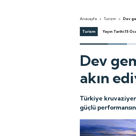
Anasayfa
>
Turizm
>
Dev ge
Turizm
Yayın Tarihi:15 Oc
Dev gem
akın edi
Türkiye kruvaziyer 
güçlü performansına