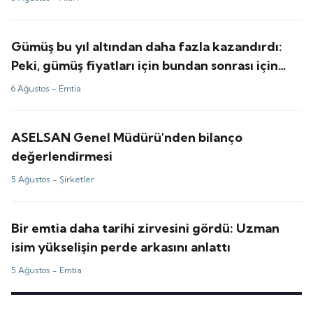
Gümüş bu yıl altından daha fazla kazandırdı:
Peki, gümüş fiyatları için bundan sonrası için
tahminler ne?
6 Ağustos -
Emtia
ASELSAN Genel Müdürü'nden bilanço
değerlendirmesi
5 Ağustos -
Şirketler
Bir emtia daha tarihi zirvesini gördü: Uzman
isim yükselişin perde arkasını anlattı
5 Ağustos -
Emtia