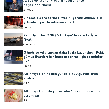
ASELSAN Genel Müdürü'nden bilanço
değerlendirmesi
Şirketler
Bir emtia daha tarihi zirvesini gördü: Uzman isim
yükselişin perde arkasını anlattı
Emtia
Yeni Hyundai IONIQ 6 Türkiye'de satışta: İşte
fiyatı
Otomotiv
Gümüş bu yıl altından daha fazla kazandırdı: Peki,
gümüş fiyatları için bundan sonrası için tahminler
ne?
Emtia
Altın fiyatları neden yükseldi? 5 Ağustos altın
analizi
Altın
Altın fiyatlarında yön ne olur? 1 akademisyenden
yorum var
Altın