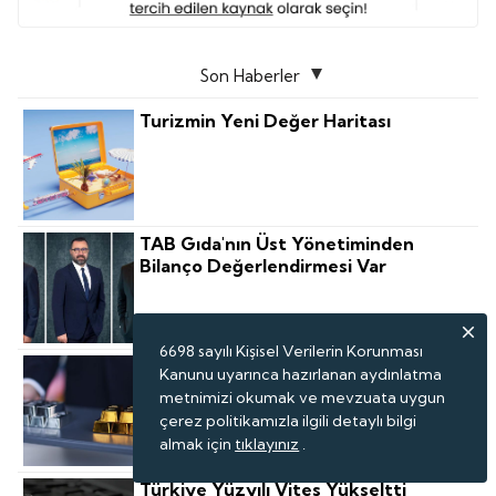
Son Haberler
Turizmin Yeni Değer Haritası
TAB Gıda'nın Üst Yönetiminden
Bilanço Değerlendirmesi Var
6698 sayılı Kişisel Verilerin Korunması
Gümüş Bu Yıl Altından Daha Fazla
Kanunu uyarınca hazırlanan aydınlatma
Kazandırdı: Peki, Gümüş Fiyatları Için
metnimizi okumak ve mevzuata uygun
Bundan Sonrası Için Tahminler Ne?
çerez politikamızla ilgili detaylı bilgi
almak için
tıklayınız
.
Türkiye Yüzyılı Vites Yükseltti