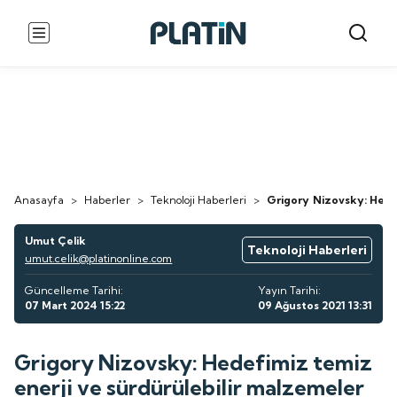
Anasayfa
>
Haberler
>
Teknoloji Haberleri
>
Grigory Nizovsky: Hedef
Umut Çelik
Teknoloji Haberleri
umut.celik@platinonline.com
Güncelleme Tarihi:
Yayın Tarihi:
07 Mart 2024 15:22
09 Ağustos 2021 13:31
Grigory Nizovsky: Hedefimiz temiz
enerji ve sürdürülebilir malzemeler