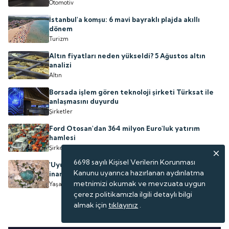
Otomotiv
İstanbul'a komşu: 6 mavi bayraklı plajda akıllı
dönem
Turizm
Altın fiyatları neden yükseldi? 5 Ağustos altın
analizi
Altın
Borsada işlem gören teknoloji şirketi Türksat ile
anlaşmasını duyurdu
Şirketler
Ford Otosan'dan 364 milyon Euro'luk yatırım
hamlesi
Şirketler
6698 sayılı Kişisel Verilerin Korunması
'Uyuz Gölü' olarak biliniyor: Şifa dağıttığına
Kanunu uyarınca hazırlanan aydınlatma
inanılan göl yeniden su tuttu
metnimizi okumak ve mevzuata uygun
Yaşam
çerez politikamızla ilgili detaylı bilgi
almak için
tıklayınız
.