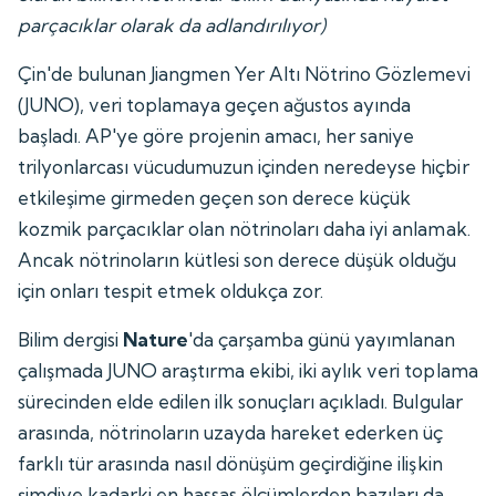
parçacıklar olarak da adlandırılıyor)
Çin'de bulunan Jiangmen Yer Altı Nötrino Gözlemevi
(JUNO), veri toplamaya geçen ağustos ayında
başladı. AP'ye göre projenin amacı, her saniye
trilyonlarcası vücudumuzun içinden neredeyse hiçbir
etkileşime girmeden geçen son derece küçük
kozmik parçacıklar olan nötrinoları daha iyi anlamak.
Ancak nötrinoların kütlesi son derece düşük olduğu
için onları tespit etmek oldukça zor.
Bilim dergisi
Nature
'da çarşamba günü yayımlanan
çalışmada JUNO araştırma ekibi, iki aylık veri toplama
sürecinden elde edilen ilk sonuçları açıkladı. Bulgular
arasında, nötrinoların uzayda hareket ederken üç
farklı tür arasında nasıl dönüşüm geçirdiğine ilişkin
şimdiye kadarki en hassas ölçümlerden bazıları da