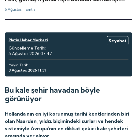
tahminler ne?
6 Ağustos -
Emtia
Platin Haber Merkezi
Seyahat
Güncelleme Tarihi:
5 Ağustos 2026 07:47
Yayın Tarihi:
3 Ağustos 2026 11:51
Bu kale şehir havadan böyle
görünüyor
Hollanda'nın en iyi korunmuş tarihi kentlerinden biri
olan Naarden, yıldız biçimindeki surları ve hendek
sistemiyle Avrupa'nın en dikkat çekici kale şehirleri
arasında yer alıyor.