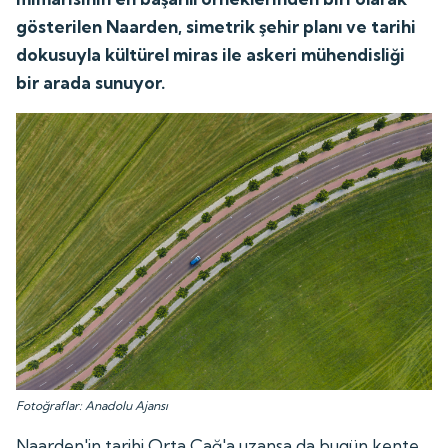
gösterilen Naarden, simetrik şehir planı ve tarihi
dokusuyla kültürel miras ile askeri mühendisliği
bir arada sunuyor.
Fotoğraflar: Anadolu Ajansı
Naarden'in tarihi Orta Çağ'a uzansa da bugün kente