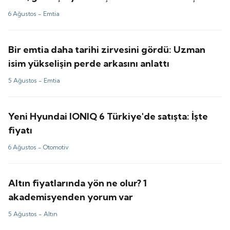
tahminler ne?
6 Ağustos -
Emtia
Bir emtia daha tarihi zirvesini gördü: Uzman
isim yükselişin perde arkasını anlattı
5 Ağustos -
Emtia
Yeni Hyundai IONIQ 6 Türkiye'de satışta: İşte
fiyatı
6 Ağustos -
Otomotiv
Altın fiyatlarında yön ne olur? 1
akademisyenden yorum var
5 Ağustos -
Altın