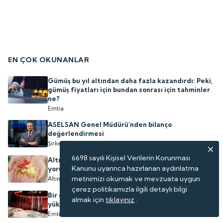
EN ÇOK OKUNANLAR
Gümüş bu yıl altından daha fazla kazandırdı: Peki,
gümüş fiyatları için bundan sonrası için tahminler
ne?
Emtia
ASELSAN Genel Müdürü'nden bilanço
değerlendirmesi
Şirketler
6698 sayılı Kişisel Verilerin Korunması
Altın fiyatlarında yön ne olur? 1 akademisyenden
Kanunu uyarınca hazırlanan aydınlatma
yorum var
metnimizi okumak ve mevzuata uygun
Altın
çerez politikamızla ilgili detaylı bilgi
Bir emtia daha tarihi zirvesini gördü: Uzman isim
almak için
tıklayınız
.
yükselişin perde arkasını anlattı
Emtia