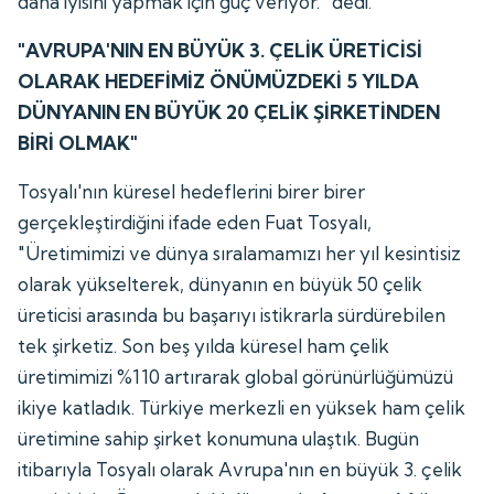
daha iyisini yapmak için güç veriyor." dedi.
"AVRUPA'NIN EN BÜYÜK 3. ÇELİK ÜRETİCİSİ
OLARAK HEDEFİMİZ ÖNÜMÜZDEKİ 5 YILDA
DÜNYANIN EN BÜYÜK 20 ÇELİK ŞİRKETİNDEN
BİRİ OLMAK"
Tosyalı'nın küresel hedeflerini birer birer
gerçekleştirdiğini ifade eden Fuat Tosyalı,
"Üretimimizi ve dünya sıralamamızı her yıl kesintisiz
olarak yükselterek, dünyanın en büyük 50 çelik
üreticisi arasında bu başarıyı istikrarla sürdürebilen
tek şirketiz. Son beş yılda küresel ham çelik
üretimimizi %110 artırarak global görünürlüğümüzü
ikiye katladık. Türkiye merkezli en yüksek ham çelik
üretimine sahip şirket konumuna ulaştık. Bugün
itibarıyla Tosyalı olarak Avrupa'nın en büyük 3. çelik